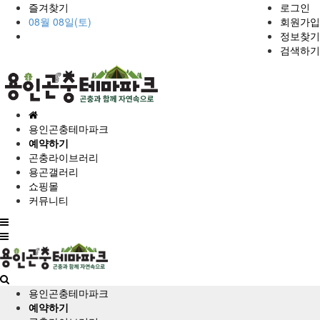
즐겨찾기
로그인
08월 08일(토)
회원가입
정보찾기
검색하기
홈
으
용인곤충테마파크
로
예약하기
곤충라이브러리
용곤갤러리
쇼핑몰
커뮤니티
전
체
메
뉴
용인곤충테마파크
예약하기