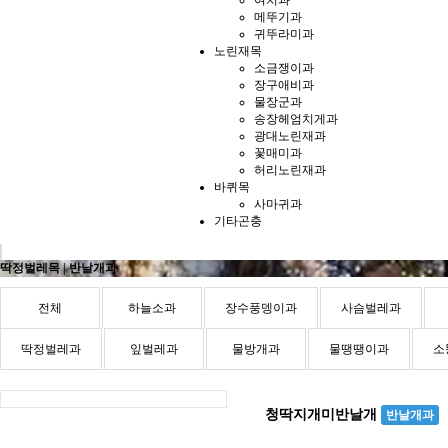
여치과
메뚜기과
귀뚜라미과
노린재목
소금쟁이과
장구애비과
물장군과
송장헤엄치게과
광대노린재과
꽃매미과
허리노린재과
바퀴목
사마귀과
기타곤충
딱정벌레목 | 반날개과
전체
하늘소과
장수풍뎅이과
사슴벌레과
딱정벌레과
잎벌레과
물방개과
물땡땡이과
소
청딱지개미반날개
반날개과