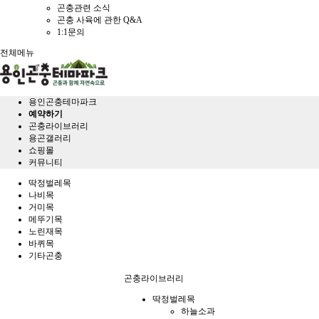
곤충관련 소식
곤충 사육에 관한 Q&A
1:1문의
전체메뉴
용인곤충테마파크
예약하기
곤충라이브러리
용곤갤러리
쇼핑몰
커뮤니티
딱정벌레목
나비목
거미목
메뚜기목
노린재목
바퀴목
기타곤충
곤충라이브러리
딱정벌레목
하늘소과