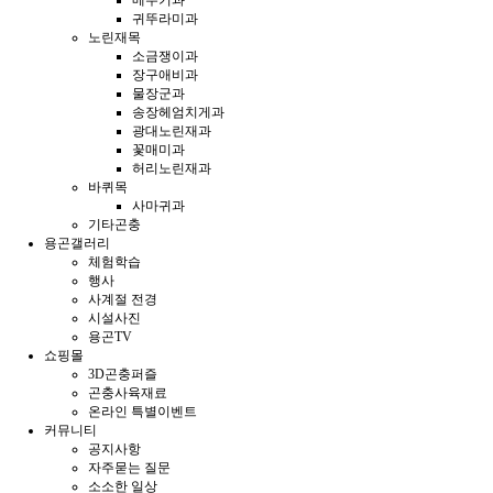
메뚜기과
귀뚜라미과
노린재목
소금쟁이과
장구애비과
물장군과
송장헤엄치게과
광대노린재과
꽃매미과
허리노린재과
바퀴목
사마귀과
기타곤충
용곤갤러리
체험학습
행사
사계절 전경
시설사진
용곤TV
쇼핑몰
3D곤충퍼즐
곤충사육재료
온라인 특별이벤트
커뮤니티
공지사항
자주묻는 질문
소소한 일상