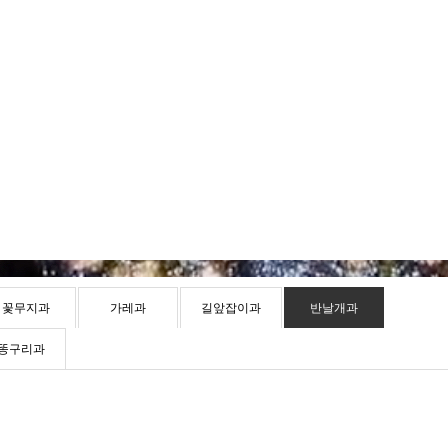
꽃무지과
가레과
길앞잡이과
반날개과
똥구리과