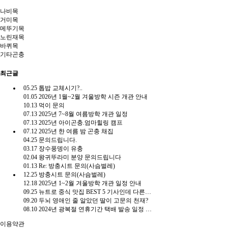
나비목
거미목
메뚜기목
노린재목
바퀴목
기타곤충
최근글
05.25
톱밥 교체시기?..
01.05
2026년 1월~2월 겨울방학 시즌 개관 안내
10.13
먹이 문의
07.13
2025년 7~8월 여름방학 개관 일정
07.13
2025년 아이곤충.엄마힐링 캠프
07.12
2025년 한 여름 밤 곤충 채집
04.25
문의드립니다.
03.17
장수풍뎅이 유충
02.04
왕귀뚜라미 분양 문의드립니다
01.13
Re: 방충시트 문의(사슴벌레)
12.25
방충시트 문의(사슴벌레)
12.18
2025년 1~2월 겨울방학 개관 일정 안내
09.25
뉴트로 중식 맛집 BEST 5 기사인데 다른게 더 유용함.gisa
09.20
두뇌 영애인 줄 알았던 딸이 고문의 천재?
08.10
2024년 광복절 연휴기간 택배 발송 일정 안내
이용약관