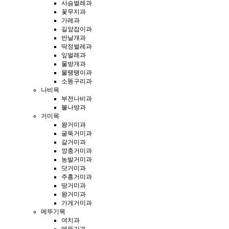
사슴벌레과
꽃무지과
가레과
길앞잡이과
반날개과
딱정벌레과
잎벌레과
물방개과
물땡땡이과
소똥구리과
나비목
부전나비과
불나방과
거미목
왕거미과
굴뚝거미과
갈거미과
깡충거미과
농발거미과
닷거미과
주홍거미과
땅거미과
왕거미과
가게거미과
메뚜기목
여치과