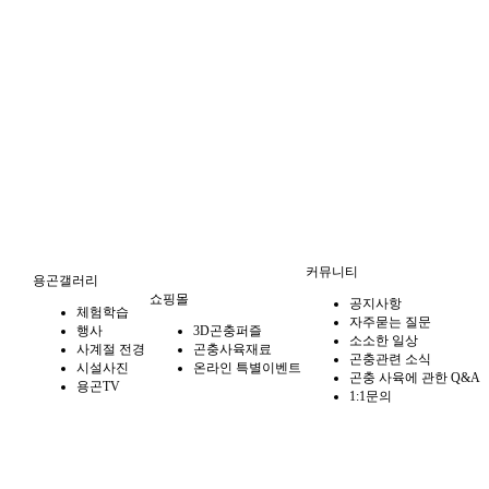
커뮤니티
용곤갤러리
쇼핑몰
공지사항
체험학습
자주묻는 질문
행사
3D곤충퍼즐
소소한 일상
사계절 전경
곤충사육재료
곤충관련 소식
시설사진
온라인 특별이벤트
곤충 사육에 관한 Q&A
용곤TV
1:1문의