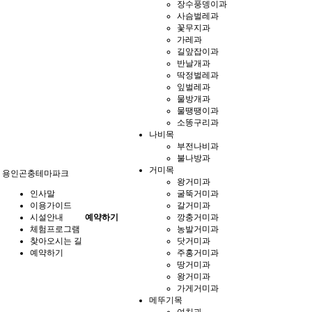
장수풍뎅이과
사슴벌레과
꽃무지과
가레과
길앞잡이과
반날개과
딱정벌레과
잎벌레과
물방개과
물땡땡이과
소똥구리과
나비목
부전나비과
불나방과
거미목
용인곤충테마파크
왕거미과
인사말
굴뚝거미과
이용가이드
갈거미과
시설안내
예약하기
깡충거미과
체험프로그램
농발거미과
찾아오시는 길
닷거미과
예약하기
주홍거미과
땅거미과
왕거미과
가게거미과
메뚜기목