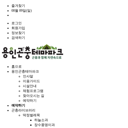
즐겨찾기
08월 09일(일)
로그인
회원가입
정보찾기
검색하기
홈으로
용인곤충테마파크
인사말
이용가이드
시설안내
체험프로그램
찾아오시는 길
예약하기
예약하기
곤충라이브러리
딱정벌레목
하늘소과
장수풍뎅이과