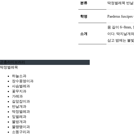
분류
딱정벌레목 반날
학명
Paederus fuscipes 
몸 길이 6~8m
소개
이다. 딱지날개와
삼고 밤에는 불빛
곤충라이브러리
딱정벌레목
하늘소과
장수풍뎅이과
사슴벌레과
꽃무지과
가레과
길앞잡이과
반날개과
딱정벌레과
잎벌레과
물방개과
물땡땡이과
소똥구리과