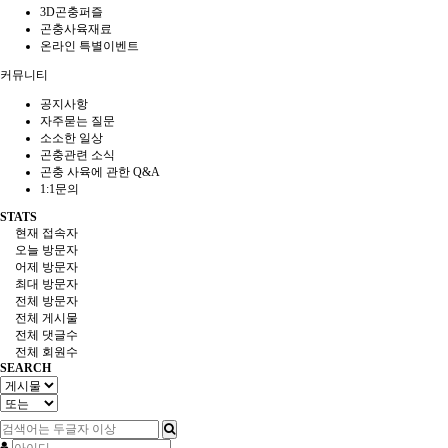
3D곤충퍼즐
곤충사육재료
온라인 특별이벤트
커뮤니티
공지사항
자주묻는 질문
소소한 일상
곤충관련 소식
곤충 사육에 관한 Q&A
1:1문의
STATS
현재 접속자
오늘 방문자
어제 방문자
최대 방문자
전체 방문자
전체 게시물
전체 댓글수
전체 회원수
SEARCH