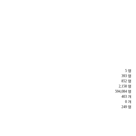
5 명
393 명
852 명
2,158 명
594,084 명
403 개
0 개
249 명