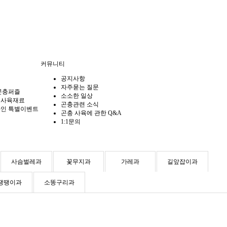
커뮤니티
공지사항
자주묻는 질문
곤충퍼즐
소소한 일상
충사육재료
곤충관련 소식
인 특별이벤트
곤충 사육에 관한 Q&A
1:1문의
사슴벌레과
꽃무지과
가레과
길앞잡이과
땡땡이과
소똥구리과