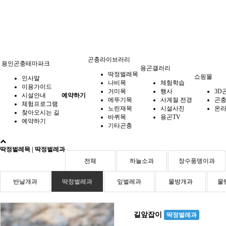
곤충라이브러리
용인곤충테마파크
용곤갤러리
딱정벌레목
쇼핑몰
인사말
나비목
체험학습
이용가이드
거미목
행사
3D
시설안내
예약하기
메뚜기목
사계절 전경
곤
체험프로그램
노린재목
시설사진
온라
찾아오시는 길
바퀴목
용곤TV
예약하기
기타곤충
딱정벌레목 | 딱정벌레과
전체
하늘소과
장수풍뎅이과
반날개과
딱정벌레과
잎벌레과
물방개과
물
길앞잡이
딱정벌레과