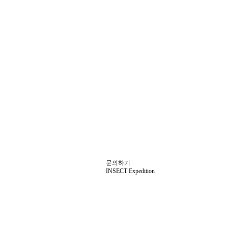
12.18
12.25
01.05
05.25
 겨울
톱밥 교체시기?..
2026년 1월~2월 겨울방학
20
09.25
07.13
10.13
ST 5 기사
시즌 개관 안내
먹이 문의
2025년 7~8월 여름
장수
09.20
07.13
줄 알았던
방학 개관 일정
2025년 아이곤충.엄마힐링 캠프
니
08.10
간 택배 발
문의하기
INSECT Expedition