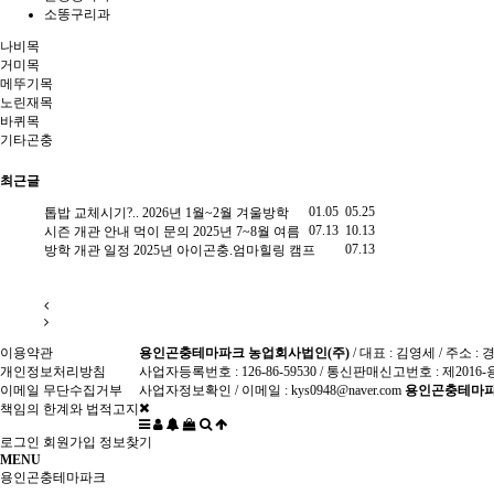
소똥구리과
나비목
거미목
메뚜기목
노린재목
바퀴목
기타곤충
최근글
2.25
01.05
05.25
톱밥 교체시기?..
2026년 1월~2월 겨울방학
2025년 한 여름
9.25
07.13
10.13
시즌 개관 안내
먹이 문의
2025년 7~8월 여름
장수풍뎅이 유
9.20
07.13
방학 개관 일정
2025년 아이곤충.엄마힐링 캠프
니다
Re: 방충
8.10
이용약관
용인곤충테마파크 농업회사법인(주)
/ 대표 : 김영세 / 주소
개인정보처리방침
사업자등록번호 : 126-86-59530 / 통신판매신고번호 : 제2016-
이메일 무단수집거부
사업자정보확인
/ 이메일 : kys0948@naver.com
용인곤충테마파
책임의 한계와 법적고지
로그인
회원가입
정보찾기
MENU
용인곤충테마파크