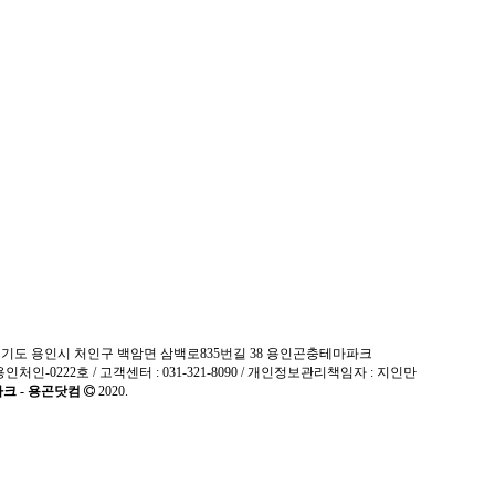
04.25
07.12
 밤 곤충 채집
문의드립니다.
방충시트 문의(사슴벌레)
2025년 1~2월
02.04
03.17
충
왕귀뚜라미 분양 문의드립
방학 개관 일정 안내
뉴트로 중식 맛집 BE
01.13
시트 문의(사슴벌레)
인데 다른게 더 유용함.gisa
두뇌 영애인 
딸이 고문의 천재?
2024년 광복절 연휴기
송 일정 안내
 : 경기도 용인시 처인구 백암면 삼백로835번길 38 용인곤충테마파크
용인처인-0222호 / 고객센터 : 031-321-8090 / 개인정보관리책임자 : 지인만
크 - 용곤닷컴
2020.