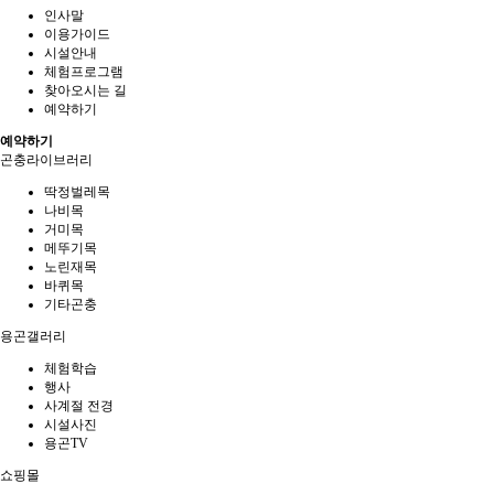
인사말
이용가이드
시설안내
체험프로그램
찾아오시는 길
예약하기
예약하기
곤충라이브러리
딱정벌레목
나비목
거미목
메뚜기목
노린재목
바퀴목
기타곤충
용곤갤러리
체험학습
행사
사계절 전경
시설사진
용곤TV
쇼핑몰