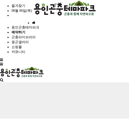
즐겨찾기
08월 06일(목)
홈
용인곤충테마파크
으
예약하기
로
곤충라이브러리
용곤갤러리
쇼핑몰
커뮤니티
전
체
메
뉴