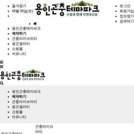
즐겨찾기
로그인
08월 08일(토)
회원가입
정보찾기
검색하기
홈
용인곤충테마파크
으
예약하기
로
곤충라이브러리
용곤갤러리
쇼핑몰
커뮤니티
전
체
메
뉴
용인곤충테마파크
예약하기
곤충라이브러리
용곤갤러리
쇼핑몰
커뮤니티
곤충라이브
러리