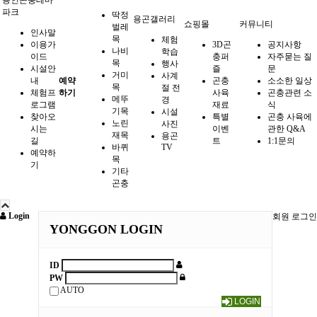
용인곤충테마
파크
딱정
용곤갤러리
쇼핑몰
커뮤니티
벌레
인사말
목
체험
이용가
3D곤
공지사항
나비
학습
이드
충퍼
자주묻는 질
목
행사
시설안
즐
문
거미
사계
내
예약
곤충
소소한 일상
목
절 전
체험프
하기
사육
곤충관련 소
메뚜
경
로그램
재료
식
기목
시설
찾아오
특별
곤충 사육에
노린
사진
시는
이벤
관한 Q&A
재목
용곤
길
트
1:1문의
바퀴
TV
예약하
목
기
기타
곤충
Login
회원 로그인
YONGGON LOGIN
ID
PW
AUTO
LOGIN