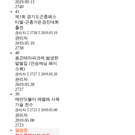
2019.09.13
2749
41
제1회 경기도곤충페스
티벌-곤충가든경진대회
출전
관리자
2738
2019.05.19
관리자
2019.05.19
2738
40
용곤테마파크에 발생한
말벌집 (안승재님 페이
스북)
관리자
2727
2019.05.28
관리자
2019.05.28
2727
39
애반딧불이 애벌레 사육
기술 전수
관리자
2723
2019.05.08
관리자
2019.05.08
2723
열람중