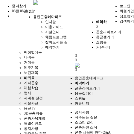
즐겨찾기
로그인
08월 08일(토)
회원가입
홈
정보찾기
용인곤충테마파크
으
검색하기
인사말
예약하
로
이용가이드
기
시설안내
곤충라이브러리
체험프로그램
용곤갤러리
찾아오시는 길
쇼핑몰
예약하기
커뮤니티
딱정벌레목
전
나비목
체
거미목
메
메뚜기목
뉴
노린재목
바퀴목
용인곤충테마파크
기타곤충
예약하기
체험학습
곤충라이브러리
행사
용곤갤러리
사계절 전경
쇼핑몰
시설사진
커뮤니티
용곤TV
공지사항
3D곤충퍼즐
자주묻는 질문
곤충사육재료
소소한 일상
특별이벤트
곤충관련 소식
공지사항
곤충 사육에 관한 Q&A
자주묻는 질문