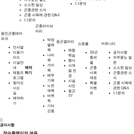
1:1문의
소소한 일상
곤충관련 소식
곤충 사육에 관한 Q&A
1:1문의
곤충라이브
러리
용인곤충테마
파크
딱정
용곤갤러리
쇼핑몰
커뮤니티
벌레
인사말
목
체험
이용가
3D곤
공지사항
나비
학습
이드
충퍼
자주묻는 질
목
행사
시설안
즐
문
거미
사계
내
예약
곤충
소소한 일상
목
절 전
체험프
하기
사육
곤충관련 소
메뚜
경
로그램
재료
식
기목
시설
찾아오
특별
곤충 사육에
노린
사진
시는
이벤
관한 Q&A
재목
용곤
길
트
1:1문의
바퀴
TV
예약하
목
기
기타
곤충
공지사항
장수풍뎅이의 여유