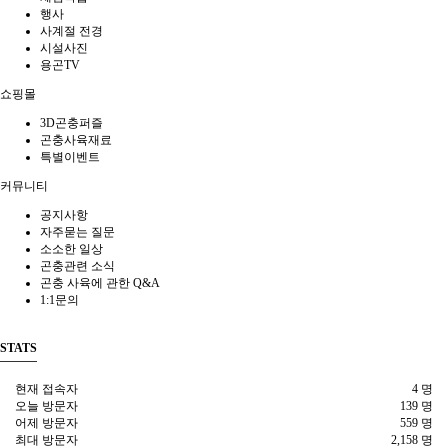
행사
사계절 전경
시설사진
용곤TV
쇼핑몰
3D곤충퍼즐
곤충사육재료
특별이벤트
커뮤니티
공지사항
자주묻는 질문
소소한 일상
곤충관련 소식
곤충 사육에 관한 Q&A
1:1문의
STATS
현재 접속자
4 명
오늘 방문자
139 명
어제 방문자
559 명
최대 방문자
2,158 명