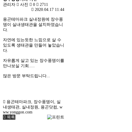
관리자
사진
0
2711
2020.04.17 11:44
용곤테마파크 실내정원에 장수풍
뎅이 실내생태관을 설치하였습니
다.
자연에 있는듯한 느낌으로 살 수
있도록 생태관을 만들어 놓았습니
다.
자유롭게 살고 있는 장수풍뎅이를
만나보실 기회.....
많은 방문 부탁드립니다...
용곤테마파크
,
장수풍뎅이
,
실
내생태관
,
실내정원
,
용곤닷컴
,
w
ww.yonggon.com
목록