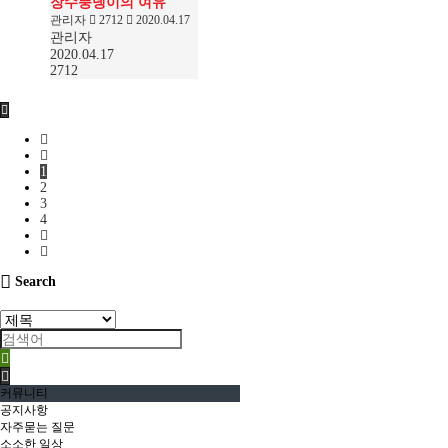
장수풍뎅이의 여유
관리자
2712
2020.04.17
관리자
2020.04.17
2712
1
2
3
4
Search
커뮤니티
공지사항
자주묻는 질문
소소한 일상