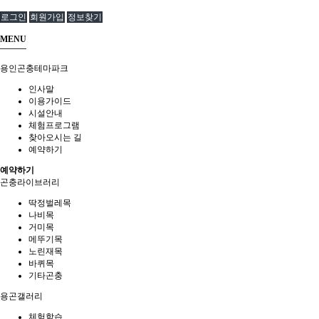
로그인
회원가입
정보찾기
MENU
용인곤충테마파크
인사말
이용가이드
시설안내
체험프로그램
찾아오시는 길
예약하기
예약하기
곤충라이브러리
딱정벌레목
나비목
거미목
메뚜기목
노린재목
바퀴목
기타곤충
용곤갤러리
체험학습