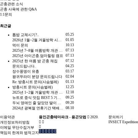
곤충관련 소식
곤충 사육에 관한 Q&A
1:1문의
최근글
05.25
톱밥 교체시기?..
01.05
2026년 1월~2월 겨울방학 시즌 개관 안내
10.13
먹이 문의
07.13
2025년 7~8월 여름방학 개관 일정
07.13
2025년 아이곤충.엄마힐링 캠프
07.12
2025년 한 여름 밤 곤충 채집
04.25
문의드립니다.
03.17
장수풍뎅이 유충
02.04
왕귀뚜라미 분양 문의드립니다
01.13
Re: 방충시트 문의(사슴벌레)
12.25
방충시트 문의(사슴벌레)
12.18
2025년 1~2월 겨울방학 개관 일정 안내
09.25
뉴트로 중식 맛집 BEST 5 기사인데 다른게 더 유용함.gisa
09.20
두뇌 영애인 줄 알았던 딸이 고문의 천재?
08.10
2024년 광복절 연휴기간 택배 발송 일정 안내
이용약관
용인곤충테마파크 - 용곤닷컴
2020.
문의하기
INSECT Expedition
개인정보처리방침
이메일 무단수집거부
책임의 한계와 법적고지