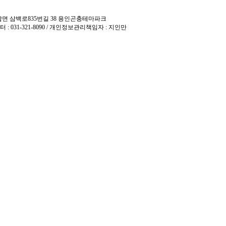
 백암면 삼백로835번길 38 용인곤충테마파크
터 : 031-321-8090 / 개인정보관리책임자 : 지인만