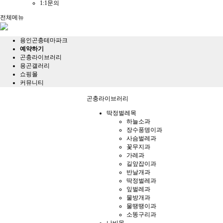
1:1문의
전체메뉴
용인곤충테마파크
예약하기
곤충라이브러리
용곤갤러리
쇼핑몰
커뮤니티
곤충라이브러리
딱정벌레목
하늘소과
장수풍뎅이과
사슴벌레과
꽃무지과
가레과
길앞잡이과
반날개과
딱정벌레과
잎벌레과
물방개과
물땡땡이과
소똥구리과
나비목