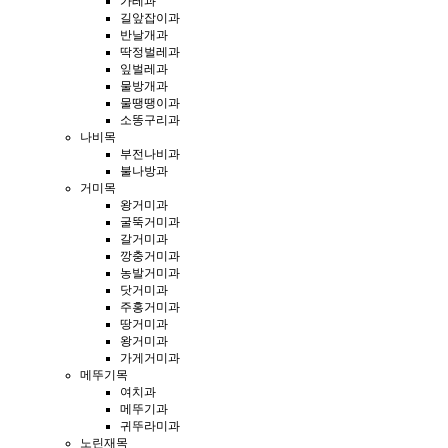
가레과
길앞잡이과
반날개과
딱정벌레과
잎벌레과
물방개과
물땡땡이과
소똥구리과
나비목
부전나비과
불나방과
거미목
왕거미과
굴뚝거미과
갈거미과
깡충거미과
농발거미과
닷거미과
주홍거미과
땅거미과
왕거미과
가게거미과
메뚜기목
여치과
메뚜기과
귀뚜라미과
노린재목