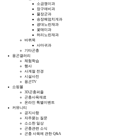
소금쟁이과
장구애비과
물장군과
송장헤엄치게과
광대노린재과
꽃매미과
허리노린재과
바퀴목
사마귀과
기타곤충
용곤갤러리
체험학습
행사
사계절 전경
시설사진
용곤TV
쇼핑몰
3D곤충퍼즐
곤충사육재료
온라인 특별이벤트
커뮤니티
공지사항
자주묻는 질문
소소한 일상
곤충관련 소식
곤충 사육에 관한 Q&A