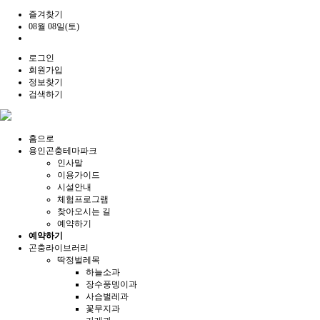
즐겨찾기
08월 08일(토)
로그인
회원가입
정보찾기
검색하기
홈으로
용인곤충테마파크
인사말
이용가이드
시설안내
체험프로그램
찾아오시는 길
예약하기
예약하기
곤충라이브러리
딱정벌레목
하늘소과
장수풍뎅이과
사슴벌레과
꽃무지과