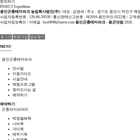
문의하기
INSECT Expedition
용인곤충테마파크 농업회사법인(주)
/ 대표 : 김영세 / 주소 : 경기도 용인시 처인구
사업자등록번호 : 126-86-59530 / 통신판매신고번호 : 제2016-용인처인-0222호 / 고객센
사업자정보확인
/ 이메일 : kys0948@naver.com
용인곤충테마파크 - 용곤닷컴
2020.
로그인
회원가입
정보찾기
MENU
용인곤충테마파크
인사말
이용가이드
시설안내
체험프로그램
찾아오시는 길
예약하기
예약하기
곤충라이브러리
딱정벌레목
나비목
거미목
메뚜기목
노린재목