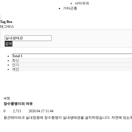
사마귀과
기타곤충
Tag Box
태그박스
검색
Total 1
최신
인기
색인
새창
장수풍뎅이의 여유
0
2,713
2020.04.17 11:44
용곤테마파크 실내정원에 장수풍뎅이 실내생태관을 설치하였습니다. 자연에 있는듯