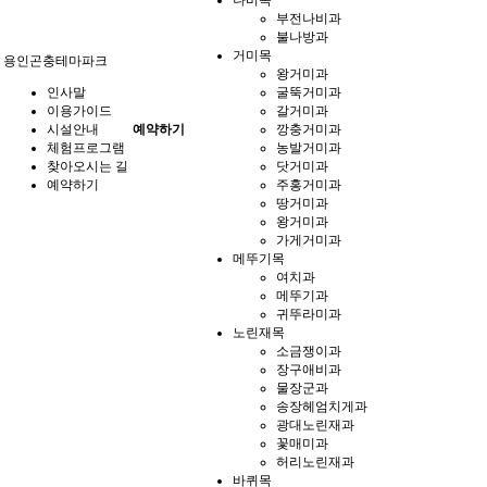
부전나비과
불나방과
거미목
용인곤충테마파크
왕거미과
인사말
굴뚝거미과
이용가이드
갈거미과
시설안내
예약하기
깡충거미과
체험프로그램
농발거미과
찾아오시는 길
닷거미과
예약하기
주홍거미과
땅거미과
왕거미과
가게거미과
메뚜기목
여치과
메뚜기과
귀뚜라미과
노린재목
소금쟁이과
장구애비과
물장군과
송장헤엄치게과
광대노린재과
꽃매미과
허리노린재과
바퀴목