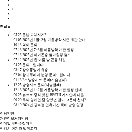
1
최근글
05.25
톱밥 교체시기?..
01.05
2026년 1월~2월 겨울방학 시즌 개관 안내
10.13
먹이 문의
07.13
2025년 7~8월 여름방학 개관 일정
07.13
2025년 아이곤충.엄마힐링 캠프
07.12
2025년 한 여름 밤 곤충 채집
04.25
문의드립니다.
03.17
장수풍뎅이 유충
02.04
왕귀뚜라미 분양 문의드립니다
01.13
Re: 방충시트 문의(사슴벌레)
12.25
방충시트 문의(사슴벌레)
12.18
2025년 1~2월 겨울방학 개관 일정 안내
09.25
뉴트로 중식 맛집 BEST 5 기사인데 다른게 더 유용함.gisa
09.20
두뇌 영애인 줄 알았던 딸이 고문의 천재?
08.10
2024년 광복절 연휴기간 택배 발송 일정 안내
이용약관
개인정보처리방침
이메일 무단수집거부
책임의 한계와 법적고지