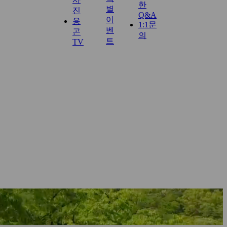
한
별
진
Q&A
이
용
1:1문
벤
곤
의
트
TV