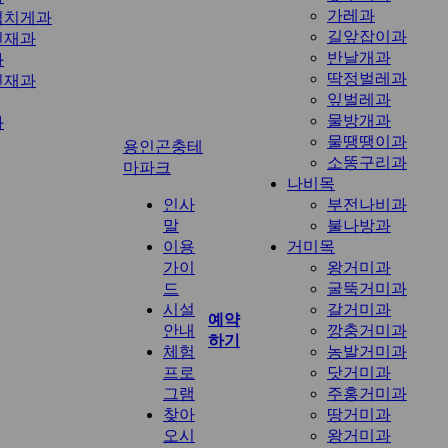
가레과
엄치게과
길앞잡이과
린재과
반날개과
과
딱정벌레과
린재과
잎벌레과
물방개과
과
물땡땡이과
용인곤충테
소똥구리과
마파크
나비목
인사
부전나비과
말
불나방과
이용
거미목
가이
왕거미과
드
굴뚝거미과
시설
갈거미과
예약
안내
깡충거미과
하기
체험
농발거미과
프로
닷거미과
그램
주홍거미과
찾아
땅거미과
오시
왕거미과