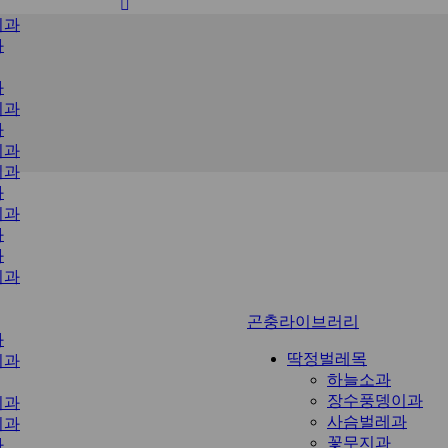
비과
과
과
미과
과
미과
미과
과
미과
과
과
미과
곤충라이브러리
과
딱정벌레목
미과
하늘소과
장수풍뎅이과
이과
사슴벌레과
비과
꽃무지과
과