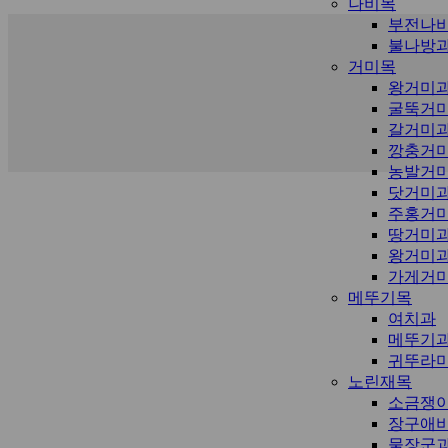
나비목
부전나
불나방
거미목
왕거미
굴뚝거
갈거미
깡충거
농발거
닷거미
주홍거
땅거미
왕거미
가게거
메뚜기목
여치과
메뚜기
귀뚜라
노린재목
소금쟁
장구애
물장군