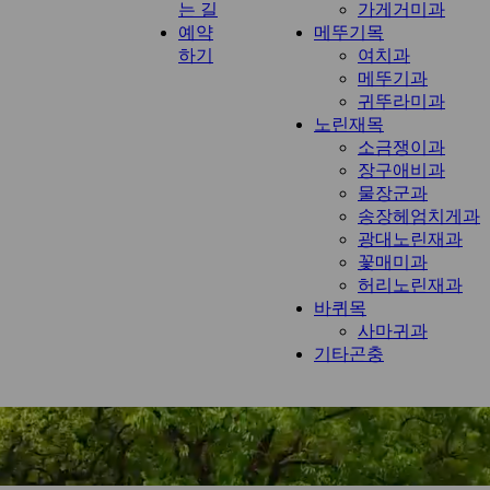
는 길
가게거미과
예약
메뚜기목
하기
여치과
메뚜기과
귀뚜라미과
노린재목
소금쟁이과
장구애비과
물장군과
송장헤엄치게과
광대노린재과
꽃매미과
허리노린재과
바퀴목
사마귀과
기타곤충