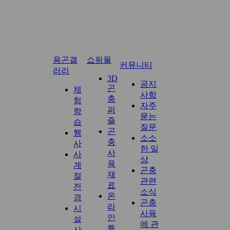
용곤갤
쇼핑몰
커뮤니티
러리
3D
공지
곤
체
사항
충
험
자주
퍼
학
묻는
즐
습
질문
곤
행
소소
충
사
한 일
사
사
상
육
계
곤충
재
절
관련
료
전
소식
온
경
곤충
라
시
사육
인
설
에 관
특
사