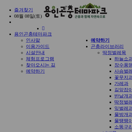
즐겨찾기
08월 08일(토)
홈
용인곤충테마파크
으
인사말
예약하기
로
이용가이드
곤충라이브러리
시설안내
딱정벌레목
체험프로그램
하늘소
찾아오시는 길
장수풍
예약하기
사슴벌
꽃무지
가레과
길앞잡
반날개
딱정벌
잎벌레
물방개
물땡땡
소똥구