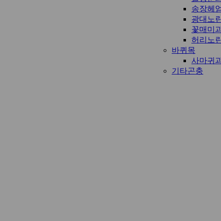
송장헤
광대노
꽃매미
허리노
바퀴목
사마귀
기타곤충