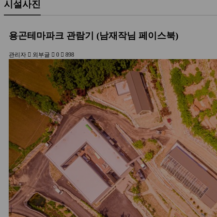
시설사진
용곤테마파크 관람기 (남재작님 페이스북)
관리자
외부글
0
898