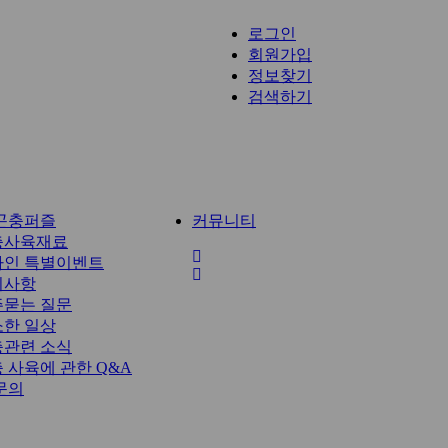
로그인
회원가입
정보찾기
검색하기
곤충퍼즐
커뮤니티
충사육재료
전
라인 특별이벤트
체
지사항
메
주묻는 질문
뉴
한 일상
충관련 소식
 사육에 관한 Q&A
1문의