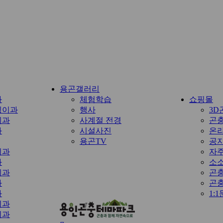
용곤갤러리
과
체험학습
쇼핑몰
뎅이과
행사
3D
레과
사계절 전경
곤
과
시설사진
온
용곤TV
공
이과
자
과
소소
레과
곤
과
곤충
과
1:
이과
리과