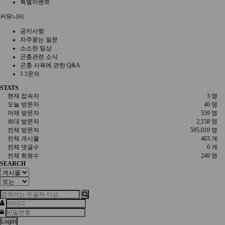
특별이벤트
커뮤니티
공지사항
자주묻는 질문
소소한 일상
곤충관련 소식
곤충 사육에 관한 Q&A
1:1문의
STATS
현재 접속자
3 명
오늘 방문자
40 명
어제 방문자
559 명
최대 방문자
2,158 명
전체 방문자
595,010 명
전체 게시물
403 개
전체 댓글수
0 개
전체 회원수
249 명
SEARCH
Login