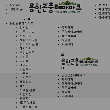
즐겨찾기
로그인
08월 08일(토)
회원가입
정보찾기
검색하기
홈
용인곤충테마파크
으
인사말
예약하기
로
이용가이드
곤충라이브러리
시설안내
용곤갤러리
체험프로그램
쇼핑몰
찾아오시는 길
커뮤니티
예약하기
전
딱정벌레목
체
나비목
메
거미목
뉴
메뚜기목
노린재목
바퀴목
용인곤충테마파크
기타곤충
예약하기
체험학습
곤충라이브러리
행사
용곤갤러리
사계절 전경
쇼핑몰
시설사진
커뮤니티
용곤TV
3D곤충퍼즐
곤충사육재료