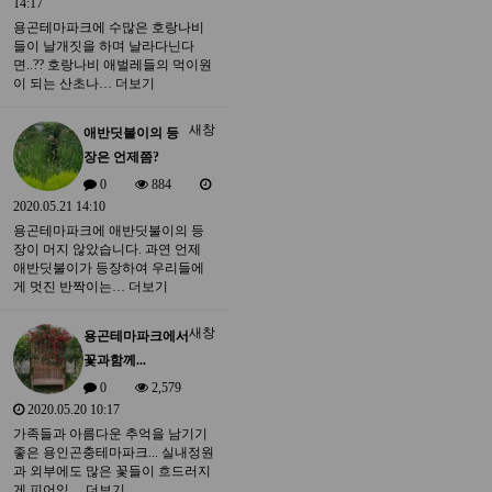
14:17
용곤테마파크에 수많은 호랑나비
들이 날개짓을 하며 날라다닌다
면..?? 호랑나비 애벌레들의 먹이원
이 되는 산초나…
더보기
새창
애반딧불이의 등
장은 언제쯤?
0
884
2020.05.21 14:10
용곤테마파크에 애반딧불이의 등
장이 머지 않았습니다. 과연 언제
애반딧불이가 등장하여 우리들에
게 멋진 반짝이는…
더보기
새창
용곤테마파크에서
꽃과함께...
0
2,579
2020.05.20 10:17
가족들과 아름다운 추억을 남기기
좋은 용인곤충테마파크... 실내정원
과 외부에도 많은 꽃들이 흐드러지
게 피어있…
더보기