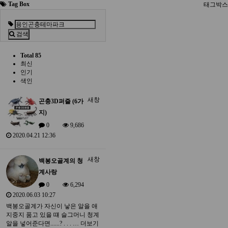
Tag Box
태그박스
검색
Total 85
최신
인기
색인
새창
곤충3D퍼즐 (6가
지)
0
9,686
2020.04.21 12:36
새창
백봉오골계의 청
계사랑
0
6,294
2020.06.03 10:27
백봉오골계가 자신이 낳은 알을 애
지중지 품고 있을 떄 슬그머니 청계
알을 넣어준다면......? . . . …
더보기