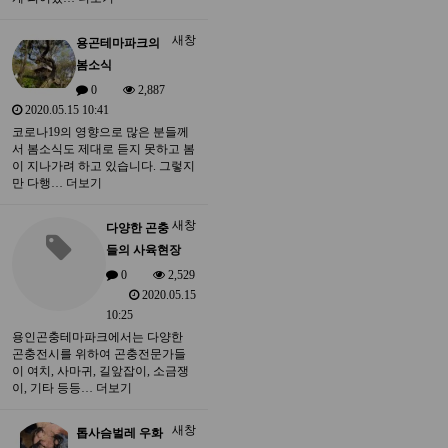
새창
용곤테마파크의
봄소식
0
2,887
2020.05.15 10:41
코로나19의 영향으로 많은 분들께
서 봄소식도 제대로 듣지 못하고 봄
이 지나가려 하고 있습니다. 그렇지
만 다행…
더보기
새창
다양한 곤충
들의 사육현장
0
2,529
2020.05.15
10:25
용인곤충테마파크에서는 다양한
곤충전시를 위하여 곤충전문가들
이 여치, 사마귀, 길앞잡이, 소금쟁
이, 기타 등등…
더보기
새창
톱사슴벌레 우화