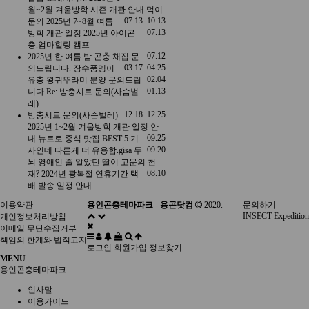
월~2월 겨울방학 시즌 개관 안내
먹이
07.13
10.13
문의
2025년 7~8월 여름
07.13
방학 개관 일정
2025년 아이곤
충.엄마힐링 캠프
07.12
2025년 한 여름 밤 곤충 채집
문
03.17
04.25
의드립니다.
장수풍뎅이
02.04
유충
왕귀뚜라미 분양 문의드립
01.13
니다
Re: 방충시트 문의(사슴벌
레)
12.18
12.25
방충시트 문의(사슴벌레)
2025년 1~2월 겨울방학 개관 일정 안
09.25
내
뉴트로 중식 맛집 BEST 5 기
09.20
사인데 다른게 더 유용함.gisa
두
뇌 영애인 줄 알았던 딸이 고문의 천
08.10
재?
2024년 광복절 연휴기간 택
배 발송 일정 안내
이용약관
용인곤충테마파크 - 용곤닷컴
2020.
문의하기
INSECT Expedition
개인정보처리방침
이메일 무단수집거부
책임의 한계와 법적고지
로그인
회원가입
정보찾기
MENU
용인곤충테마파크
인사말
이용가이드