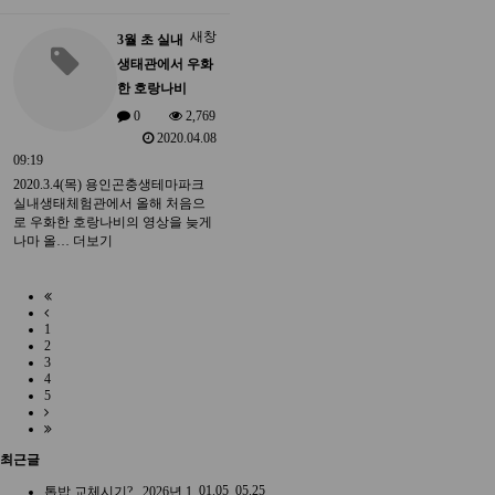
새창
3월 초 실내
생태관에서 우화
한 호랑나비
0
2,769
2020.04.08
09:19
2020.3.4(목) 용인곤충생테마파크
실내생태체험관에서 올해 처음으
로 우화한 호랑나비의 영상을 늦게
나마 올…
더보기
1
2
3
4
5
최근글
01.05
05.25
톱밥 교체시기?..
2026년 1