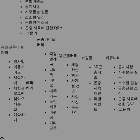
특별이벤트
공지사항
자주묻는 질문
소소한 일상
곤충관련 소식
곤충 사육에 관한 Q&A
1:1문의
곤충라이브
러리
용인곤충테마
파크
딱정
용곤갤러리
쇼핑몰
커뮤니티
벌레
인사말
목
체험
이용가
3D곤
공지사항
나비
학습
이드
충퍼
자주묻는 질
목
행사
시설안
즐
문
거미
사계
내
예약
곤충
소소한 일상
목
절 전
체험프
하기
사육
곤충관련 소
메뚜
경
로그램
재료
식
기목
시설
찾아오
특별
곤충 사육에
노린
사진
시는
이벤
관한 Q&A
재목
용곤
길
트
1:1문의
바퀴
TV
예약하
목
기
기타
곤충