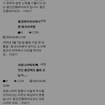
기 위하여 많은 노력을 기울이고 있
는 용인곤충테마파크 입니다. 용인
곤충테마파크…
더보기
새창
용곤테마파크에서
본 핑크슈퍼문.
0
2,795
2020.04.08 11:00
2020년 4월 7일 밤 올해 가장 큰 보
름달.. 핑크슈퍼문이 뜬다는 소식에
용곤의 언덕에서 사진을 찍어보
았…
더보기
새창
코로나19에게 빼
앗긴 용곤에도 봄은 오
는가......
0
1,534
2020.04.08
10:09
코로나19의 영향이 이렇게 무서울
것이라고는 아무도 예상하지 못했
습니다. 용인곤충테마파크도 코로
나19의 여파…
더보기