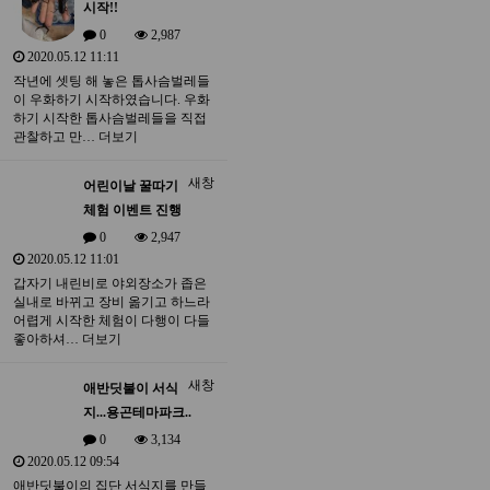
시작!!
0
2,987
2020.05.12 11:11
작년에 셋팅 해 놓은 톱사슴벌레들
이 우화하기 시작하였습니다. 우화
하기 시작한 톱사슴벌레들을 직접
관찰하고 만…
더보기
새창
어린이날 꿀따기
체험 이벤트 진행
0
2,947
2020.05.12 11:01
갑자기 내린비로 야외장소가 좁은
실내로 바뀌고 장비 옮기고 하느라
어렵게 시작한 체험이 다행이 다들
좋아하셔…
더보기
새창
애반딧불이 서식
지...용곤테마파크..
0
3,134
2020.05.12 09:54
애반딧불이의 집단 서식지를 만들