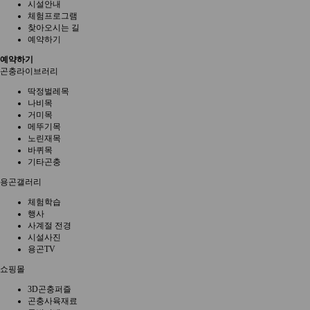
시설안내
체험프로그램
찾아오시는 길
예약하기
예약하기
곤충라이브러리
딱정벌레목
나비목
거미목
메뚜기목
노린재목
바퀴목
기타곤충
용곤갤러리
체험학습
행사
사계절 전경
시설사진
용곤TV
쇼핑몰
3D곤충퍼즐
곤충사육재료