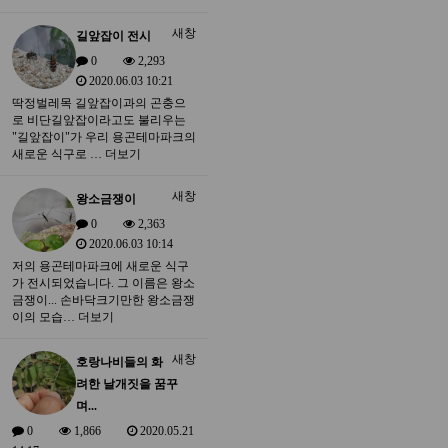
새창
길앞잡이 전시
0
2,293
2020.06.03 10:21
딱정벌레목 길앞잡이과의 곤충으
로 비단길앞잡이라고도 불리우는
"길앞잡이"가 우리 용곤테마파크의
새로운 식구로 …
더보기
새창
왕소금쟁이
0
2,363
2020.06.03 10:14
저의 용곤테마파크에 새로운 식구
가 전시되었습니다. 그 이름은 왕소
금쟁이... 손바닥크기만한 왕소금쟁
이의 모습…
더보기
새창
호랑나비들의 화
려한 날개짓을 꿈꾸
며...
0
1,866
2020.05.21