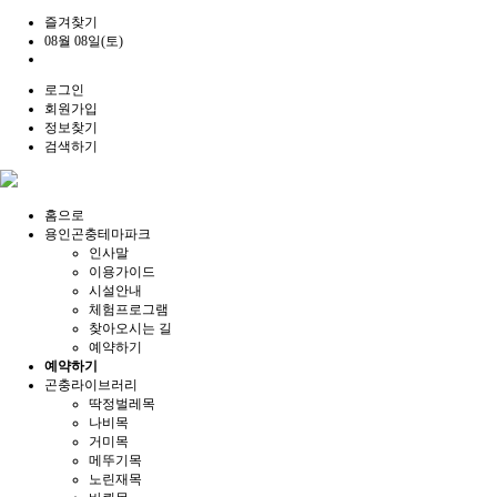
즐겨찾기
08월 08일(토)
로그인
회원가입
정보찾기
검색하기
홈으로
용인곤충테마파크
인사말
이용가이드
시설안내
체험프로그램
찾아오시는 길
예약하기
예약하기
곤충라이브러리
딱정벌레목
나비목
거미목
메뚜기목
노린재목