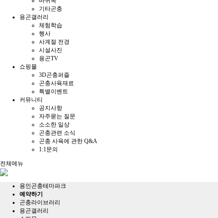
바퀴목
기타곤충
용곤갤러리
체험학습
행사
사계절 전경
시설사진
용곤TV
쇼핑몰
3D곤충퍼즐
곤충사육재료
특별이벤트
커뮤니티
공지사항
자주묻는 질문
소소한 일상
곤충관련 소식
곤충 사육에 관한 Q&A
1:1문의
전체메뉴
용인곤충테마파크
예약하기
곤충라이브러리
용곤갤러리