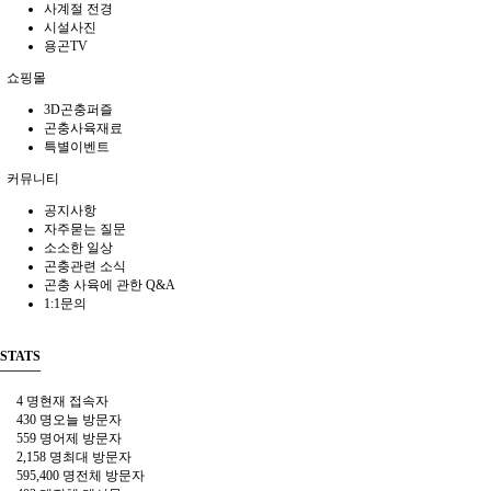
사계절 전경
시설사진
용곤TV
쇼핑몰
3D곤충퍼즐
곤충사육재료
특별이벤트
커뮤니티
공지사항
자주묻는 질문
소소한 일상
곤충관련 소식
곤충 사육에 관한 Q&A
1:1문의
STATS
4 명
현재 접속자
430 명
오늘 방문자
559 명
어제 방문자
2,158 명
최대 방문자
595,400 명
전체 방문자