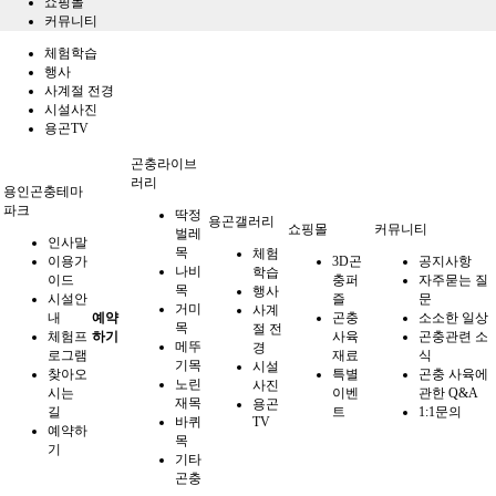
쇼핑몰
커뮤니티
체험학습
행사
사계절 전경
시설사진
용곤TV
곤충라이브
러리
용인곤충테마
파크
딱정
용곤갤러리
쇼핑몰
커뮤니티
벌레
인사말
목
체험
이용가
3D곤
공지사항
나비
학습
이드
충퍼
자주묻는 질
목
행사
시설안
즐
문
거미
사계
내
예약
곤충
소소한 일상
목
절 전
체험프
하기
사육
곤충관련 소
메뚜
경
로그램
재료
식
기목
시설
찾아오
특별
곤충 사육에
노린
사진
시는
이벤
관한 Q&A
재목
용곤
길
트
1:1문의
바퀴
TV
예약하
목
기
기타
곤충