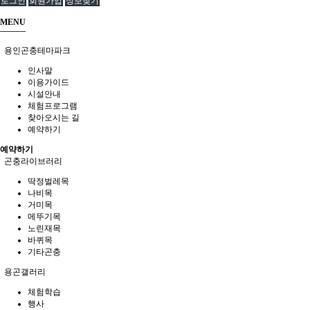
로그인
회원가입
정보찾기
MENU
용인곤충테마파크
인사말
이용가이드
시설안내
체험프로그램
찾아오시는 길
예약하기
예약하기
곤충라이브러리
딱정벌레목
나비목
거미목
메뚜기목
노린재목
바퀴목
기타곤충
용곤갤러리
체험학습
행사