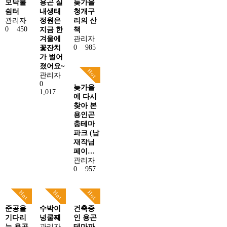
모닥불
용곤 실
늦가을
쉼터
내생태
청개구
관리자
정원은
리의 산
0
450
지금 한
책
겨울에
관리자
0
985
꽃잔치
가 벌어
졌어요~
Hot
관리자
0
늦가을
1,017
에 다시
찾아 본
용인곤
충테마
파크 (남
재작님
페이…
관리자
0
957
Hot
Hot
Hot
준공을
수박이
건축중
기다리
넝쿨째
인 용곤
는 용곤
관리자
테마파