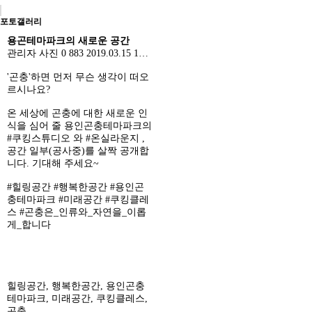
포토갤러리
용곤테마파크의 새로운 공간
관리자
사진
0
883
2019.03.15 16:51
'곤충'하면 먼저 무슨 생각이 떠오
르시나요?
온 세상에 곤충에 대한 새로운 인
식을 심어 줄 용인곤충테마파크의
#쿠킹스튜디오 와 #온실라운지 ,
공간 일부(공사중)를 살짝 공개합
니다. 기대해 주세요~
#힐링공간 #행복한공간 #용인곤
충테마파크 #미래공간 #쿠킹클레
스 #곤충은_인류와_자연을_이롭
게_합니다
힐링공간
,
행복한공간
,
용인곤충
테마파크
,
미래공간
,
쿠킹클레스
,
곤충