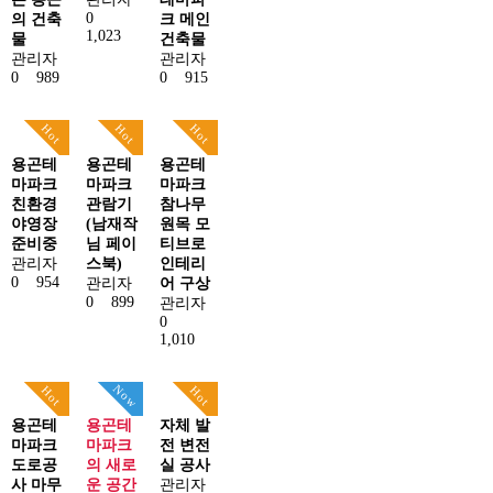
0
의 건축
크 메인
1,023
물
건축물
관리자
관리자
0
989
0
915
Hot
Hot
Hot
용곤테
용곤테
용곤테
마파크
마파크
마파크
친환경
관람기
참나무
야영장
(남재작
원목 모
준비중
님 페이
티브로
관리자
스북)
인테리
0
954
관리자
어 구상
0
899
관리자
0
1,010
Now
Hot
Hot
용곤테
용곤테
자체 발
마파크
마파크
전 변전
도로공
의 새로
실 공사
사 마무
운 공간
관리자