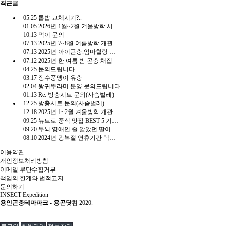
최근글
05.25
톱밥 교체시기?..
01.05
2026년 1월~2월 겨울방학 시즌 개관 안내
10.13
먹이 문의
07.13
2025년 7~8월 여름방학 개관 일정
07.13
2025년 아이곤충.엄마힐링 캠프
07.12
2025년 한 여름 밤 곤충 채집
04.25
문의드립니다.
03.17
장수풍뎅이 유충
02.04
왕귀뚜라미 분양 문의드립니다
01.13
Re: 방충시트 문의(사슴벌레)
12.25
방충시트 문의(사슴벌레)
12.18
2025년 1~2월 겨울방학 개관 일정 안내
09.25
뉴트로 중식 맛집 BEST 5 기사인데 다른게 더 유용함.gisa
09.20
두뇌 영애인 줄 알았던 딸이 고문의 천재?
08.10
2024년 광복절 연휴기간 택배 발송 일정 안내
이용약관
개인정보처리방침
이메일 무단수집거부
책임의 한계와 법적고지
문의하기
INSECT Expedition
용인곤충테마파크 - 용곤닷컴
2020.