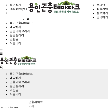
즐겨찾기
로그인
08월 08일(토)
회원가입
정보찾기
검색하기
홈
용인곤충테마파크
으
예약하기
로
곤충라이브러리
용곤갤러리
쇼핑몰
커뮤니티
전
체
메
뉴
용인곤충테마파크
예약하기
곤충라이브러리
용곤갤러리
쇼핑몰
커뮤니티
곤충라이브
러리