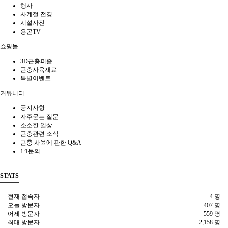
행사
사계절 전경
시설사진
용곤TV
쇼핑몰
3D곤충퍼즐
곤충사육재료
특별이벤트
커뮤니티
공지사항
자주묻는 질문
소소한 일상
곤충관련 소식
곤충 사육에 관한 Q&A
1:1문의
STATS
현재 접속자
4 명
오늘 방문자
407 명
어제 방문자
559 명
최대 방문자
2,158 명