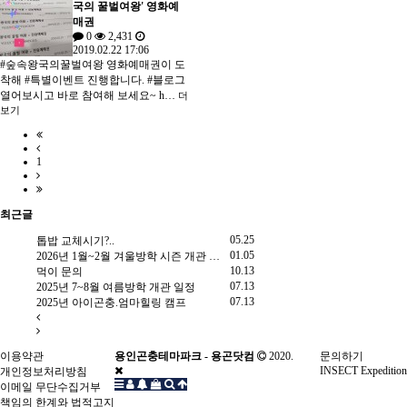
국의 꿀벌여왕' 영화예
매권
0
2,431
2019.02.22 17:06
#숲속왕국의꿀벌여왕 영화예매권이 도
착해 #특별이벤트 진행합니다. #블로그
열어보시고 바로 참여해 보세요~ h…
더
보기
1
최근글
2.25
05.25
톱밥 교체시기?..
2025년 한 여름 밤 곤충 채집
2.18
01.05
2026년 1월~2월 겨울방학 시즌 개관 안내
문의드립니다.
9.25
10.13
먹이 문의
장수풍뎅이 유충
9.20
07.13
2025년 7~8월 여름방학 개관 일정
왕귀뚜라미 분양 문의드립
8.10
07.13
2025년 아이곤충.엄마힐링 캠프
Re: 방충시트 문의(사슴벌레
이용약관
용인곤충테마파크 - 용곤닷컴
2020.
문의하기
INSECT Expedition
개인정보처리방침
이메일 무단수집거부
책임의 한계와 법적고지