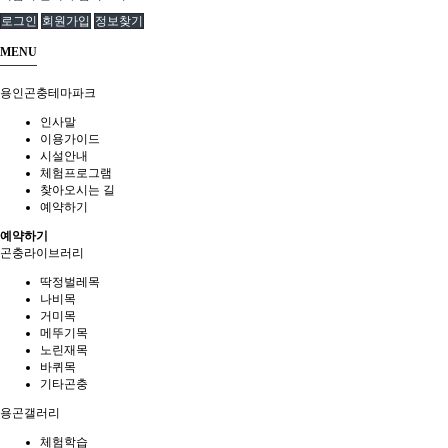
로그인
회원가입
정보찾기
MENU
용인곤충테마파크
인사말
이용가이드
시설안내
체험프로그램
찾아오시는 길
예약하기
예약하기
곤충라이브러리
딱정벌레목
나비목
거미목
메뚜기목
노린재목
바퀴목
기타곤충
용곤갤러리
체험학습