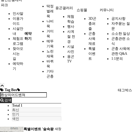
용인곤충테마
파크
딱정
용곤갤러리
쇼핑몰
커뮤니티
벌레
인사말
목
체험
이용가
3D곤
공지사항
나비
학습
이드
충퍼
자주묻는 질
목
행사
시설안
즐
문
거미
사계
내
예약
곤충
소소한 일상
목
절 전
체험프
하기
사육
곤충관련 소
메뚜
경
로그램
재료
식
기목
시설
찾아오
특별
곤충 사육에
노린
사진
시는
이벤
관한 Q&A
재목
용곤
길
트
1:1문의
바퀴
TV
예약하
목
기
기타
곤충
Tag Box
태그박스
검색
Total 1
최신
인기
색인
특별이벤트 '숲속왕
새창