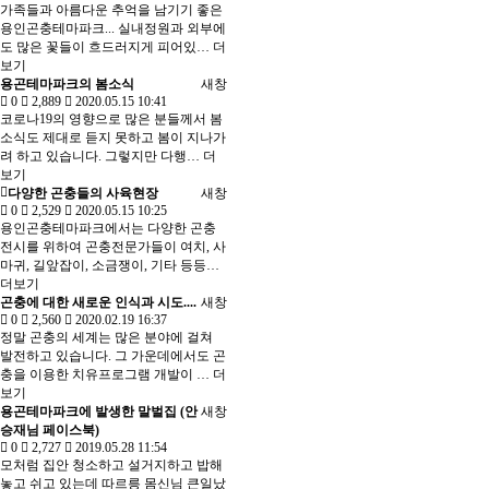
가족들과 아름다운 추억을 남기기 좋은
용인곤충테마파크... 실내정원과 외부에
도 많은 꽃들이 흐드러지게 피어있…
더
보기
용곤테마파크의 봄소식
새창
0
2,889
2020.05.15 10:41
코로나19의 영향으로 많은 분들께서 봄
소식도 제대로 듣지 못하고 봄이 지나가
려 하고 있습니다. 그렇지만 다행…
더
보기
다양한 곤충들의 사육현장
새창
0
2,529
2020.05.15 10:25
용인곤충테마파크에서는 다양한 곤충
전시를 위하여 곤충전문가들이 여치, 사
마귀, 길앞잡이, 소금쟁이, 기타 등등…
더보기
곤충에 대한 새로운 인식과 시도....
새창
0
2,560
2020.02.19 16:37
정말 곤충의 세계는 많은 분야에 걸쳐
발전하고 있습니다. 그 가운데에서도 곤
충을 이용한 치유프로그램 개발이 …
더
보기
용곤테마파크에 발생한 말벌집 (안
새창
승재님 페이스북)
0
2,727
2019.05.28 11:54
모처럼 집안 청소하고 설거지하고 밥해
놓고 쉬고 있는데 따르릉 몸신님 큰일났