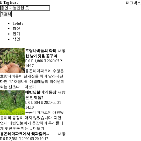
Tag Box
태그박스
검색
Total 7
최신
인기
색인
호랑나비들의 화려
새창
한 날개짓을 꿈꾸며...
0
1,866
2020.05.21
14:17
용곤테마파크에 수많은
호랑나비들이 날개짓을 하며 날라다닌
다면..?? 호랑나비 애벌레들의 먹이원이
되는 산초나…
더보기
애반딧불이의 등장
새창
은 언제쯤?
0
884
2020.05.21
14:10
용곤테마파크에 애반딧
불이의 등장이 머지 않았습니다. 과연
언제 애반딧불이가 등장하여 우리들에
게 멋진 반짝이는…
더보기
용곤테마파크에서 꽃과함께...
새창
0
2,581
2020.05.20 10:17