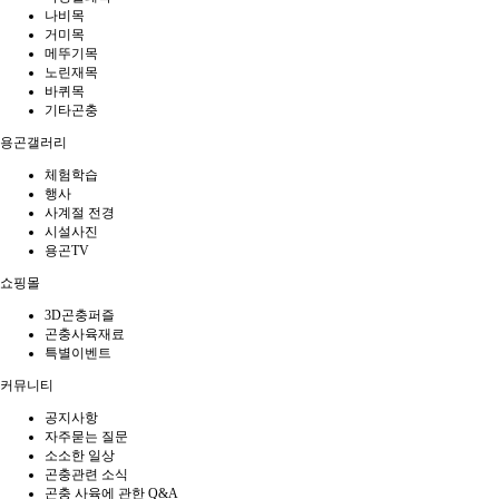
나비목
거미목
메뚜기목
노린재목
바퀴목
기타곤충
용곤갤러리
체험학습
행사
사계절 전경
시설사진
용곤TV
쇼핑몰
3D곤충퍼즐
곤충사육재료
특별이벤트
커뮤니티
공지사항
자주묻는 질문
소소한 일상
곤충관련 소식
곤충 사육에 관한 Q&A