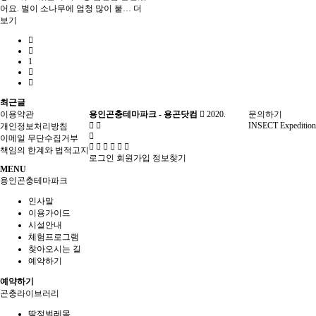
어요. 벌이 소나무에 엄청 많이 붙…
더
보기
1
최근글
이용약관
용인곤충테마파크 - 용곤닷컴
2020.
문의하기
INSECT Expedition
개인정보처리방침
이메일 무단수집거부
책임의 한계와 법적고지
로그인
회원가입
정보찾기
MENU
용인곤충테마파크
인사말
이용가이드
시설안내
체험프로그램
찾아오시는 길
예약하기
예약하기
곤충라이브러리
딱정벌레목