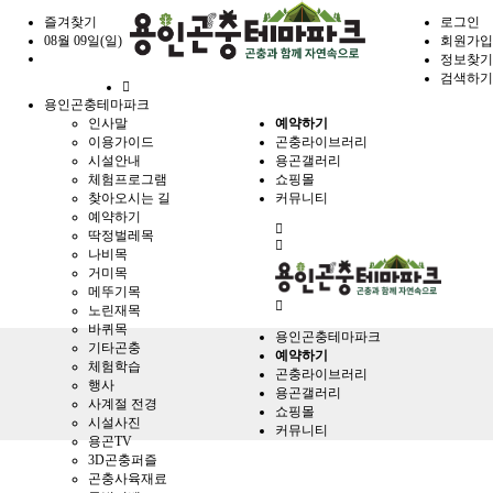
즐겨찾기
로그인
08월 09일(일)
회원가입
정보찾기
검색하기
홈
용인곤충테마파크
으
인사말
예약하기
로
이용가이드
곤충라이브러리
시설안내
용곤갤러리
체험프로그램
쇼핑몰
찾아오시는 길
커뮤니티
예약하기
전
딱정벌레목
체
나비목
메
거미목
뉴
메뚜기목
노린재목
바퀴목
용인곤충테마파크
기타곤충
예약하기
체험학습
곤충라이브러리
행사
용곤갤러리
사계절 전경
쇼핑몰
시설사진
커뮤니티
용곤TV
3D곤충퍼즐
곤충사육재료