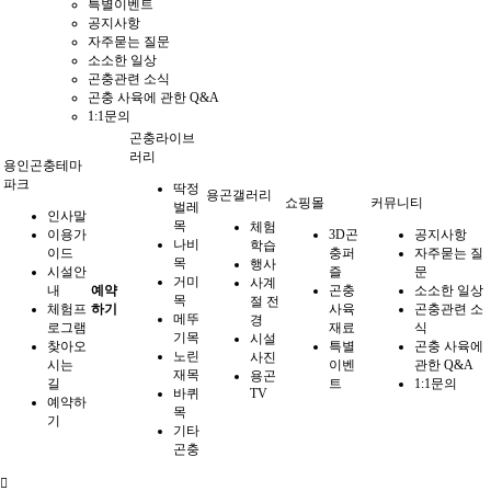
특별이벤트
공지사항
자주묻는 질문
소소한 일상
곤충관련 소식
곤충 사육에 관한 Q&A
1:1문의
곤충라이브
러리
용인곤충테마
파크
딱정
용곤갤러리
쇼핑몰
커뮤니티
벌레
인사말
목
체험
이용가
3D곤
공지사항
나비
학습
이드
충퍼
자주묻는 질
목
행사
시설안
즐
문
거미
사계
내
예약
곤충
소소한 일상
목
절 전
체험프
하기
사육
곤충관련 소
메뚜
경
로그램
재료
식
기목
시설
찾아오
특별
곤충 사육에
노린
사진
시는
이벤
관한 Q&A
재목
용곤
길
트
1:1문의
바퀴
TV
예약하
목
기
기타
곤충