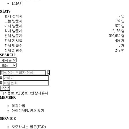
1:1문의
STATS
현재 접속자
7 명
오늘 방문자
97 명
어제 방문자
572 명
최대 방문자
2,158 명
전체 방문자
595,639 명
전체 게시물
403 개
전체 댓글수
0 개
전체 회원수
249 명
SEARCH
Login
자동로그인 및 로그인 상태 유지
MEMBER
회원가입
아이디/비밀번호 찾기
SERVICE
자주하시는 질문(FAQ)