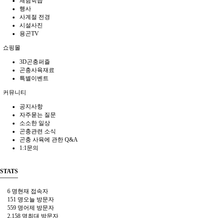
체험학습
행사
사계절 전경
시설사진
용곤TV
쇼핑몰
3D곤충퍼즐
곤충사육재료
특별이벤트
커뮤니티
공지사항
자주묻는 질문
소소한 일상
곤충관련 소식
곤충 사육에 관한 Q&A
1:1문의
STATS
6 명
현재 접속자
151 명
오늘 방문자
559 명
어제 방문자
2,158 명
최대 방문자