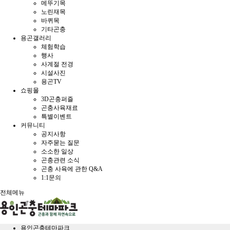
메뚜기목
노린재목
바퀴목
기타곤충
용곤갤러리
체험학습
행사
사계절 전경
시설사진
용곤TV
쇼핑몰
3D곤충퍼즐
곤충사육재료
특별이벤트
커뮤니티
공지사항
자주묻는 질문
소소한 일상
곤충관련 소식
곤충 사육에 관한 Q&A
1:1문의
전체메뉴
용인곤충테마파크