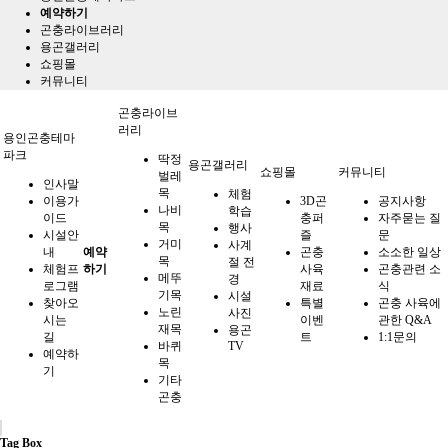
예약하기
곤충라이브러리
용곤갤러리
쇼핑몰
커뮤니티
곤충라이브
러리
용인곤충테마
파크
딱정
용곤갤러리
쇼핑몰
커뮤니티
벌레
인사말
목
체험
이용가
3D곤
공지사항
나비
학습
이드
충퍼
자주묻는 질
목
행사
시설안
즐
문
거미
사계
내
예약
곤충
소소한 일상
목
절 전
체험프
하기
사육
곤충관련 소
메뚜
경
로그램
재료
식
기목
시설
찾아오
특별
곤충 사육에
노린
사진
시는
이벤
관한 Q&A
재목
용곤
길
트
1:1문의
바퀴
TV
예약하
목
기
기타
곤충
Tag Box