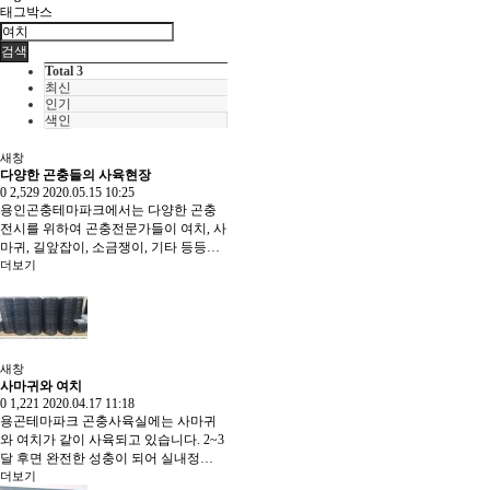
태그박스
검색
Total 3
최신
인기
색인
새창
다양한 곤충들의 사육현장
0
2,529
2020.05.15 10:25
용인곤충테마파크에서는 다양한 곤충
전시를 위하여 곤충전문가들이 여치, 사
마귀, 길앞잡이, 소금쟁이, 기타 등등…
더보기
새창
사마귀와 여치
0
1,221
2020.04.17 11:18
용곤테마파크 곤충사육실에는 사마귀
와 여치가 같이 사육되고 있습니다. 2~3
달 후면 완전한 성충이 되어 실내정…
더보기