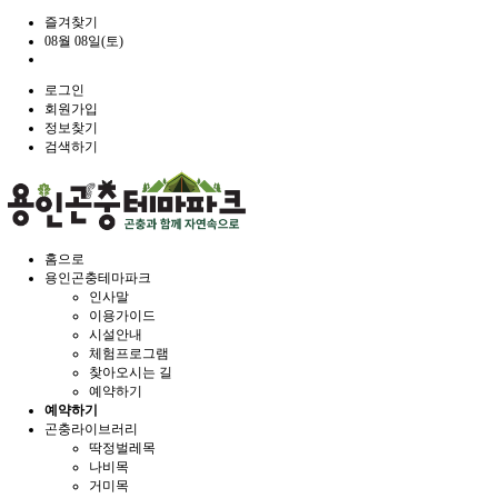
즐겨찾기
08월 08일(토)
로그인
회원가입
정보찾기
검색하기
홈으로
용인곤충테마파크
인사말
이용가이드
시설안내
체험프로그램
찾아오시는 길
예약하기
예약하기
곤충라이브러리
딱정벌레목
나비목
거미목