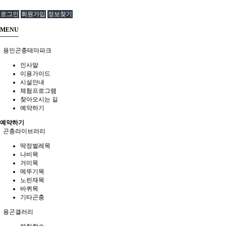
로그인
회원가입
정보찾기
MENU
용인곤충테마파크
인사말
이용가이드
시설안내
체험프로그램
찾아오시는 길
예약하기
예약하기
곤충라이브러리
딱정벌레목
나비목
거미목
메뚜기목
노린재목
바퀴목
기타곤충
용곤갤러리