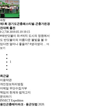
새창
제1회 경기도곤충페스티벌-곤충가든경
진대회 출전
0
2,738
2019.05.19 19:15
#애반딧불이 와 #여치 도시의 정원에서
도 반딧불이의 아름다운 불빛을 볼 수
있다면 얼마나 좋을까? #생각생각…
더
보기
1
최근글
이용약관
개인정보처리방침
이메일 무단수집거부
책임의 한계와 법적고지
문의하기
INSECT Expedition
용인곤충테마파크 - 용곤닷컴
2020.