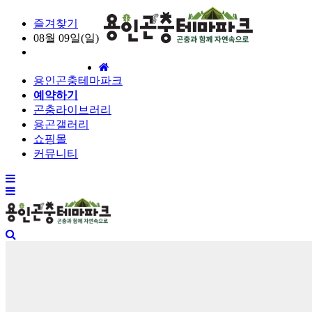
즐겨찾기
08월 09일(일)
홈
용인곤충테마파크
으
예약하기
로
곤충라이브러리
용곤갤러리
쇼핑몰
커뮤니티
전
체
메
뉴