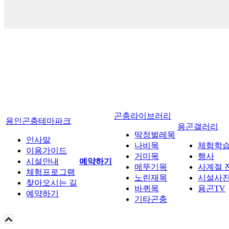
곤충라이브러리
용인곤충테마파크
용곤갤러리
딱정벌레목
인사말
나비목
체험학
이용가이드
거미목
행사
시설안내
예약하기
메뚜기목
사계절 
체험프로그램
노린재목
시설사
찾아오시는 길
바퀴목
용곤TV
예약하기
기타곤충