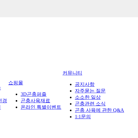
커뮤니티
쇼핑몰
공지사항
습
자주묻는 질문
3D곤충퍼즐
소소한 일상
전경
곤충사육재료
곤충관련 소식
진
온라인 특별이벤트
곤충 사육에 관한 Q&A
1:1문의