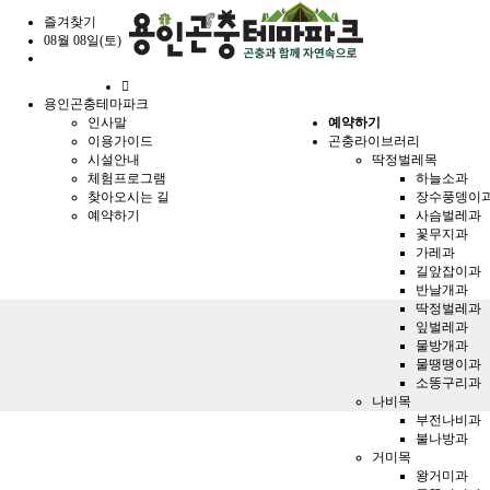
즐겨찾기
08월 08일(토)
홈
용인곤충테마파크
으
인사말
예약하기
로
이용가이드
곤충라이브러리
시설안내
딱정벌레목
체험프로그램
하늘소과
찾아오시는 길
장수풍뎅이
예약하기
사슴벌레과
꽃무지과
가레과
길앞잡이과
반날개과
딱정벌레과
잎벌레과
물방개과
물땡땡이과
소똥구리과
나비목
부전나비과
불나방과
거미목
왕거미과