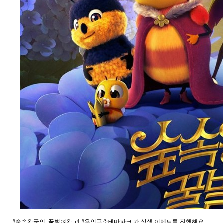
#숲속왕국의_꿀벌여왕 과 #용인곤충테마파크 가 상생 이벤트를 진행해요.