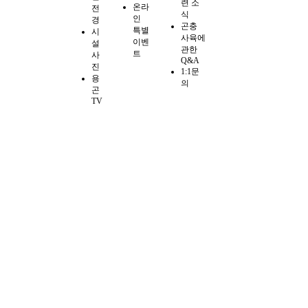
련 소
온라
전
식
인
경
곤충
특별
시
사육에
이벤
설
관한
트
사
Q&A
진
1:1문
용
의
곤
TV