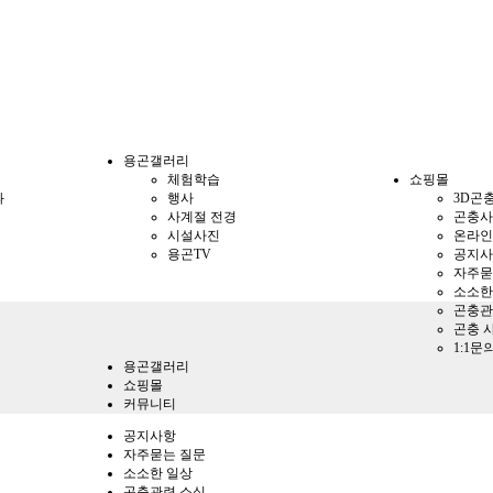
용곤갤러리
체험학습
쇼핑몰
과
행사
3D곤
사계절 전경
곤충사
시설사진
온라인
용곤TV
공지사
자주묻
소소한
곤충관
곤충 
1:1문
용곤갤러리
쇼핑몰
커뮤니티
공지사항
자주묻는 질문
소소한 일상
곤충관련 소식