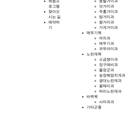
체험프
농발거미과
로그램
닷거미과
찾아오
주홍거미과
시는 길
땅거미과
예약하
왕거미과
기
가게거미과
메뚜기목
여치과
메뚜기과
귀뚜라미과
노린재목
소금쟁이과
장구애비과
물장군과
송장헤엄치게과
광대노린재과
꽃매미과
허리노린재과
바퀴목
사마귀과
기타곤충