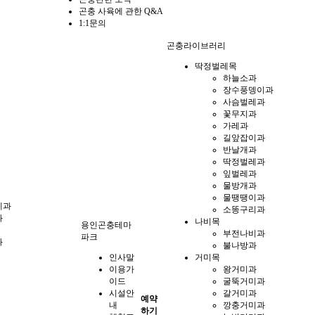
곤충 사육에 관한 Q&A
1:1문의
곤충라이브러리
딱정벌레목
하늘소과
장수풍뎅이과
사슴벌레과
꽃무지과
가레과
길앞잡이과
반날개과
딱정벌레과
잎벌레과
물방개과
물땡땡이과
게과
소똥구리과
과
나비목
용인곤충테마
부전나비과
파크
과
불나방과
인사말
거미목
이용가
왕거미과
이드
굴뚝거미과
시설안
갈거미과
예약
내
깡충거미과
하기