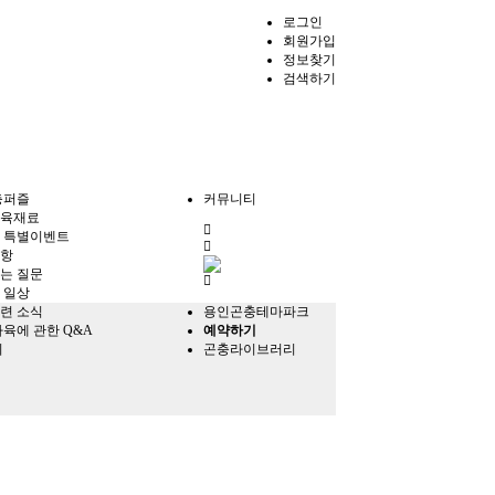
로그인
회원가입
정보찾기
검색하기
충퍼즐
커뮤니티
육재료
전
 특별이벤트
체
항
메
는 질문
뉴
 일상
련 소식
용인곤충테마파크
사육에 관한 Q&A
예약하기
의
곤충라이브러리