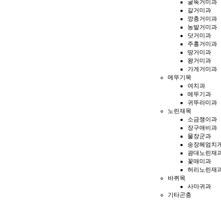
굴뚝거미과
갈거미과
깡충거미과
농발거미과
닷거미과
주홍거미과
땅거미과
왕거미과
가게거미과
메뚜기목
여치과
메뚜기과
귀뚜라미과
노린재목
소금쟁이과
장구애비과
물장군과
송장헤엄치
광대노린재
꽃매미과
허리노린재
바퀴목
사마귀과
기타곤충