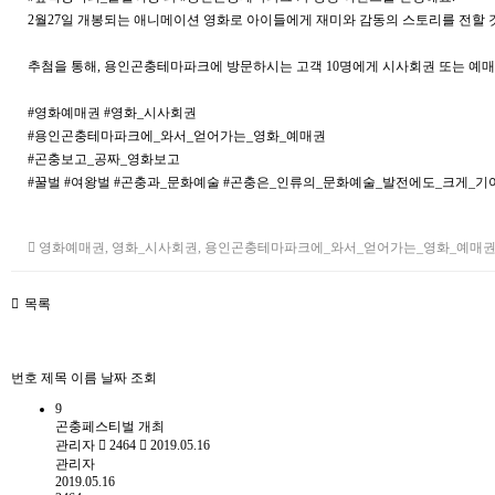
2월27일 개봉되는 애니메이션 영화로 아이들에게 재미와 감동의 스토리를 전할 
추첨을 통해, 용인곤충테마파크에 방문하시는 고객 10명에게 시사회권 또는 예매
#영화예매권 #영화_시사회권
#용인곤충테마파크에_와서_얻어가는_영화_예매권
#곤충보고_공짜_영화보고
#꿀벌 #여왕벌 #곤충과_문화예술 #곤충은_인류의_문화예술_발전에도_크게_기
영화예매권
,
영화_시사회권
,
용인곤충테마파크에_와서_얻어가는_영화_예매
목록
번호
제목
이름
날짜
조회
9
곤충페스티벌 개최
관리자
2464
2019.05.16
관리자
2019.05.16