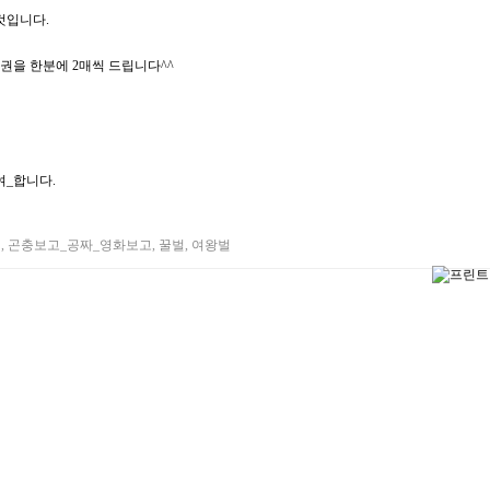
것입니다.
권을 한분에 2매씩 드립니다^^
여_합니다.
권
,
곤충보고_공짜_영화보고
,
꿀벌
,
여왕벌