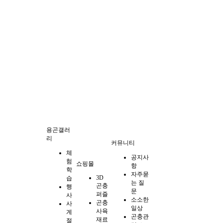
용곤갤러
리
커뮤니티
체
공지사
험
쇼핑몰
항
학
자주묻
3D
습
는 질
곤충
행
문
퍼즐
사
소소한
곤충
사
일상
사육
계
곤충관
재료
절