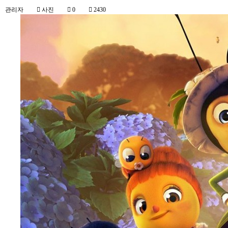
관리자
사진
0
2430