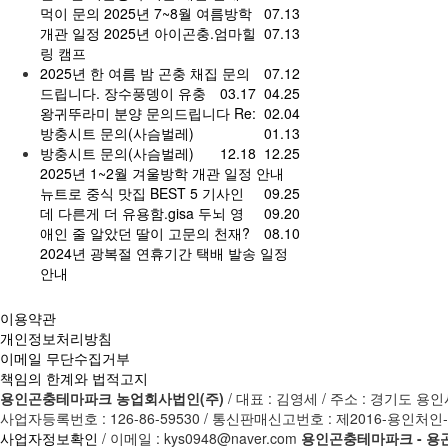
먹이 문의
2025년 7~8월 여름방학
07.13
개관 일정
2025년 아이곤충.엄마힐
07.13
링 캠프
2025년 한 여름 밤 곤충 채집
문의
07.12
드립니다.
장수풍뎅이 유충
03.17
04.25
왕귀뚜라미 분양 문의드립니다
Re:
02.04
방충시트 문의(사슴벌레)
01.13
방충시트 문의(사슴벌레)
12.18
12.25
2025년 1~2월 겨울방학 개관 일정 안내
뉴트로 중식 맛집 BEST 5 기사인
09.25
데 다른게 더 유용함.gisa
두뇌 영
09.20
애인 줄 알았던 딸이 고문의 천재?
08.10
2024년 광복절 연휴기간 택배 발송 일정
안내
이용약관
개인정보처리방침
이메일 무단수집거부
책임의 한계와 법적고지
용인곤충테마파크 농업회사법인(주)
/ 대표 : 김영세 / 주소 : 경기도
사업자등록번호 : 126-86-59530 / 통신판매신고번호 : 제2016-용인처인-0
사업자정보확인
/ 이메일 : kys0948@naver.com
용인곤충테마파크 - 