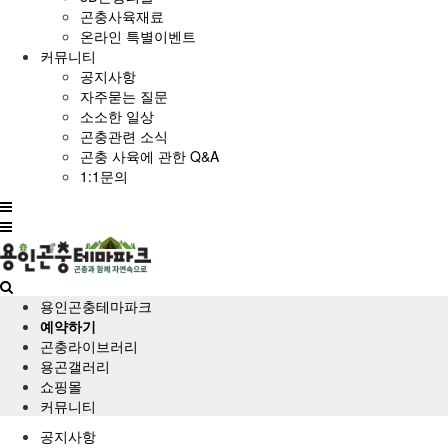
곤충사육재료
온라인 특별이벤트
커뮤니티
공지사항
자주묻는 질문
소소한 일상
곤충관련 소식
곤충 사육에 관한 Q&A
1:1문의
전
체
메
뉴
용인곤충테마파크
예약하기
곤충라이브러리
용곤갤러리
쇼핑몰
커뮤니티
공지사항