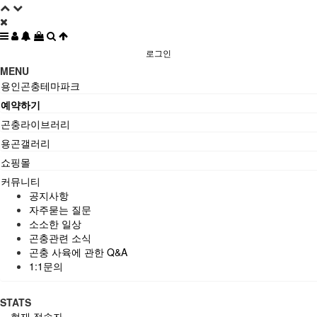
로그인
MENU
용인곤충테마파크
예약하기
곤충라이브러리
용곤갤러리
쇼핑몰
커뮤니티
공지사항
자주묻는 질문
소소한 일상
곤충관련 소식
곤충 사육에 관한 Q&A
1:1문의
STATS
현재 접속자