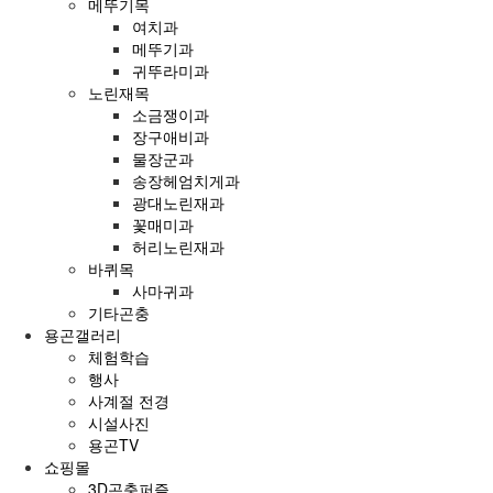
메뚜기목
여치과
메뚜기과
귀뚜라미과
노린재목
소금쟁이과
장구애비과
물장군과
송장헤엄치게과
광대노린재과
꽃매미과
허리노린재과
바퀴목
사마귀과
기타곤충
용곤갤러리
체험학습
행사
사계절 전경
시설사진
용곤TV
쇼핑몰
3D곤충퍼즐