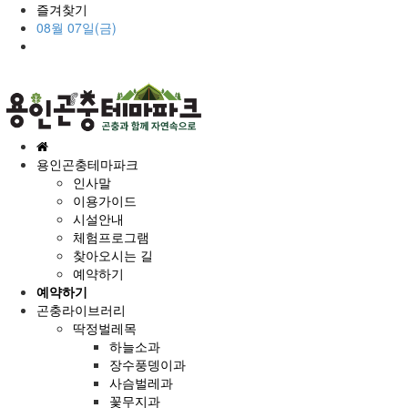
즐겨찾기
08월 07일(금)
홈
으
용인곤충테마파크
로
인사말
이용가이드
시설안내
체험프로그램
찾아오시는 길
예약하기
예약하기
곤충라이브러리
딱정벌레목
하늘소과
장수풍뎅이과
사슴벌레과
꽃무지과