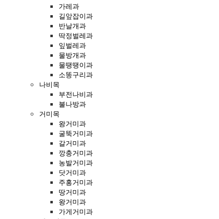
가레과
길앞잡이과
반날개과
딱정벌레과
잎벌레과
물방개과
물땡땡이과
소똥구리과
나비목
부전나비과
불나방과
거미목
왕거미과
굴뚝거미과
갈거미과
깡충거미과
농발거미과
닷거미과
주홍거미과
땅거미과
왕거미과
가게거미과