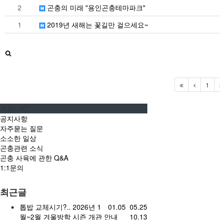
2
곤충의 미래 "용인곤충테마파크"
1
2019년 새해는 꽃길만 걸으세요~
1
커뮤니티
공지사항
자주묻는 질문
소소한 일상
곤충관련 소식
곤충 사육에 관한 Q&A
1:1문의
최근글
톱밥 교체시기?..
2026년 1
01.05
05.25
월~2월 겨울방학 시즌 개관 안내
10.13