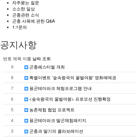
자주묻는 질문
소소한 일상
곤충관련 소식
곤충 사육에 관한 Q&A
1:1문의
공지사항
번호
제목
이름
날짜
조회
9
곤충페스티벌 개최
8
특별이벤트 '숲속왕국의 꿀벌여왕' 영화예매권
7
용곤테마파크 체험프로그램 안내
6
<숲속왕국의 꿀벌여왕> 프로모션 진행확정
5
농촌체험 협업 프로젝트
4
용곤테마파크 딸곤체험패키지
3
곤충과 딸기의 콜라보레이션