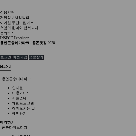
이용약관
개인정보처리방침
이메일 무단수집거부
책임의 한계와 법적고지
문의하기
INSECT Expedition
용인곤충테마파크 - 용곤닷컴
2020.
로그인
회원가입
정보찾기
MENU
용인곤충테마파크
인사말
이용가이드
시설안내
체험프로그램
찾아오시는 길
예약하기
예약하기
곤충라이브러리