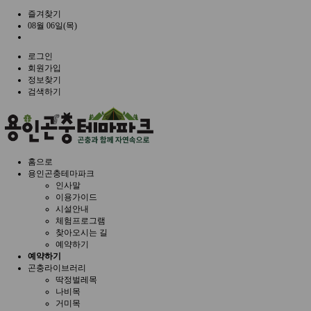
즐겨찾기
08월 06일(목)
로그인
회원가입
정보찾기
검색하기
홈으로
용인곤충테마파크
인사말
이용가이드
시설안내
체험프로그램
찾아오시는 길
예약하기
예약하기
곤충라이브러리
딱정벌레목
나비목
거미목