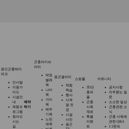
곤충라이브
러리
용인곤충테마
파크
딱정
용곤갤러리
쇼핑몰
커뮤니티
벌레
인사말
목
체험
이용가
3D곤
공지사항
나비
학습
이드
충퍼
자주묻는 질
목
행사
시설안
즐
문
거미
사계
내
예약
곤충
소소한 일상
목
절 전
체험프
하기
사육
곤충관련 소
메뚜
경
로그램
재료
식
기목
시설
찾아오
특별
곤충 사육에
노린
사진
시는
이벤
관한 Q&A
재목
용곤
길
트
1:1문의