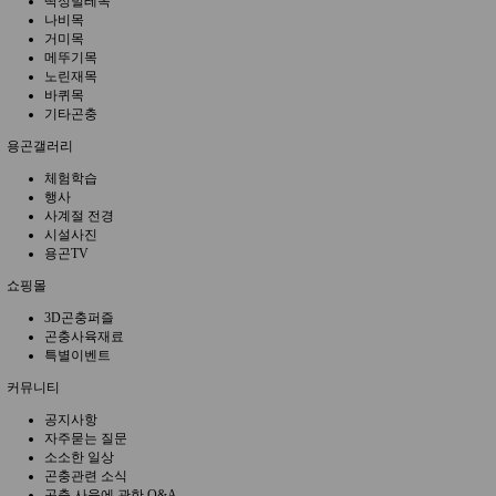
딱정벌레목
나비목
거미목
메뚜기목
노린재목
바퀴목
기타곤충
용곤갤러리
체험학습
행사
사계절 전경
시설사진
용곤TV
쇼핑몰
3D곤충퍼즐
곤충사육재료
특별이벤트
커뮤니티
공지사항
자주묻는 질문
소소한 일상
곤충관련 소식
곤충 사육에 관한 Q&A