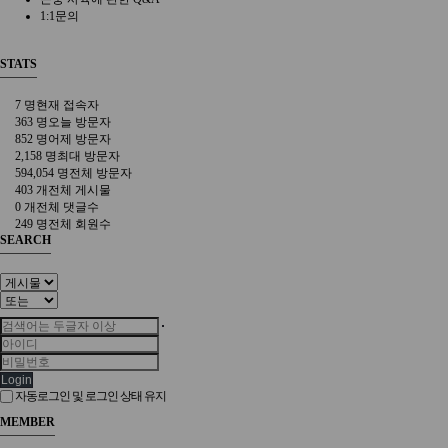
1:1문의
STATS
7 명
현재 접속자
363 명
오늘 방문자
852 명
어제 방문자
2,158 명
최대 방문자
594,054 명
전체 방문자
403 개
전체 게시물
0 개
전체 댓글수
249 명
전체 회원수
SEARCH
Login
자동로그인 및 로그인 상태 유지
MEMBER