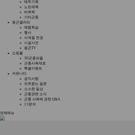
메뚜기목
노린재목
바퀴목
기타곤충
용곤갤러리
체험학습
행사
사계절 전경
시설사진
용곤TV
쇼핑몰
3D곤충퍼즐
곤충사육재료
특별이벤트
커뮤니티
공지사항
자주묻는 질문
소소한 일상
곤충관련 소식
곤충 사육에 관한 Q&A
1:1문의
전체메뉴