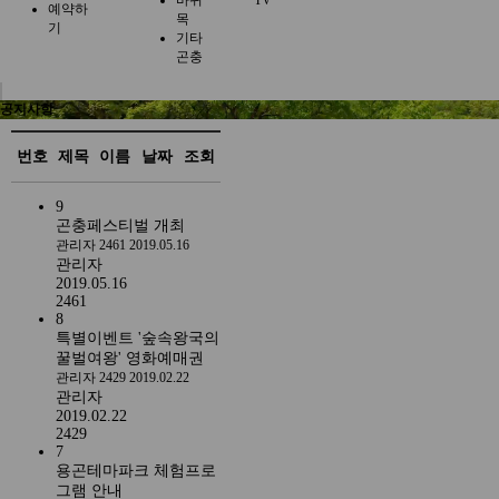
바퀴
TV
예약하
목
기
기타
곤충
공지사항
번호
제목
이름
날짜
조회
9
곤충페스티벌 개최
관리자
2461
2019.05.16
관리자
2019.05.16
2461
8
특별이벤트 '숲속왕국의
꿀벌여왕' 영화예매권
관리자
2429
2019.02.22
관리자
2019.02.22
2429
7
용곤테마파크 체험프로
그램 안내