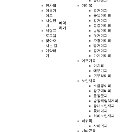
불나방과
인사말
거미목
이용가
왕거미과
이드
굴뚝거미과
시설안
갈거미과
예약
내
깡충거미과
하기
체험프
농발거미과
로그램
닷거미과
찾아오
주홍거미과
시는 길
땅거미과
예약하
왕거미과
기
가게거미과
메뚜기목
여치과
메뚜기과
귀뚜라미과
노린재목
소금쟁이과
장구애비과
물장군과
송장헤엄치게과
광대노린재과
꽃매미과
허리노린재과
바퀴목
사마귀과
기타곤충