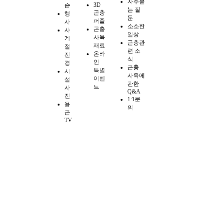
자주묻
3D
습
는 질
곤충
행
문
퍼즐
사
소소한
곤충
사
일상
사육
계
곤충관
재료
절
련 소
온라
전
식
인
경
곤충
특별
시
사육에
이벤
설
관한
트
사
Q&A
진
1:1문
용
의
곤
TV