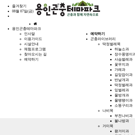
즐겨찾기
08월 07일(금)
홈
용인곤충테마파크
으
인사말
예약하기
로
이용가이드
곤충라이브러리
시설안내
딱정벌레목
체험프로그램
하늘소과
찾아오시는 길
장수풍뎅이
예약하기
사슴벌레과
꽃무지과
가레과
길앞잡이과
반날개과
딱정벌레과
잎벌레과
물방개과
물땡땡이과
소똥구리과
나비목
부전나비과
불나방과
거미목
왕거미과