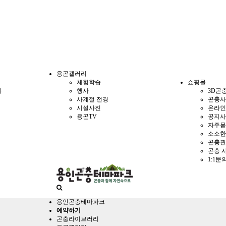
용곤갤러리
체험학습
쇼핑몰
과
행사
3D곤
사계절 전경
곤충사
시설사진
온라인
용곤TV
공지사
자주묻
소소한
곤충관
곤충 
1:1문
용인곤충테마파크
예약하기
곤충라이브러리