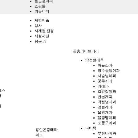
용곤갤러리
쇼핑몰
커뮤니티
체험학습
행사
사계절 전경
시설사진
용곤TV
곤충라이브러리
딱정벌레목
하늘소과
장수풍뎅이과
사슴벌레과
꽃무지과
가레과
게과
길앞잡이과
과
반날개과
딱정벌레과
과
잎벌레과
물방개과
물땡땡이과
소똥구리과
나비목
용인곤충테마
부전나비과
파크