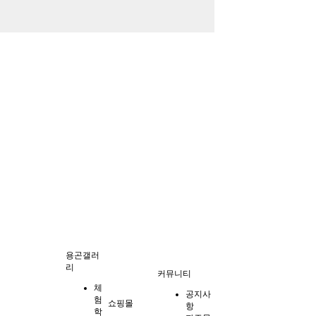
용곤갤러
리
커뮤니티
체
공지사
험
쇼핑몰
항
학