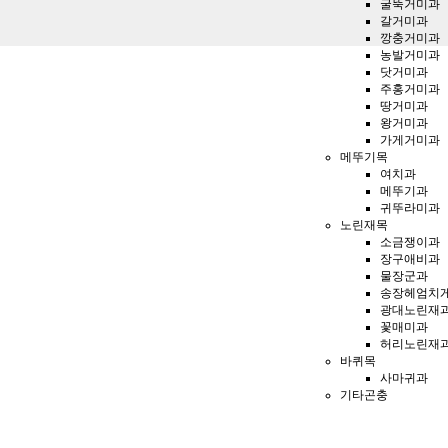
굴뚝거미과
갈거미과
깡충거미과
농발거미과
닷거미과
주홍거미과
땅거미과
왕거미과
가게거미과
메뚜기목
여치과
메뚜기과
귀뚜라미과
노린재목
소금쟁이과
장구애비과
물장군과
송장헤엄치
광대노린재
꽃매미과
허리노린재
바퀴목
사마귀과
기타곤충