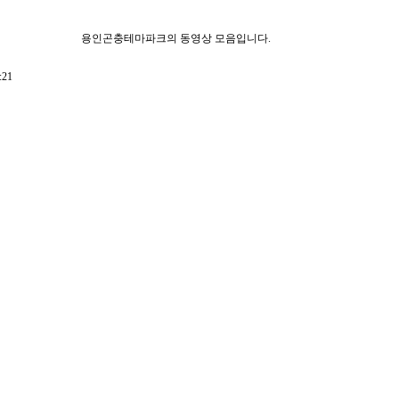
용인곤충테마파크의 동영상 모음입니다.
:21