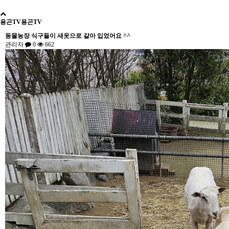
용곤TV
용곤TV
동물농장 식구들이 새옷으로 갈아 입었어요 ^^
관리자
0
662