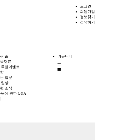
로그인
회원가입
정보찾기
검색하기
충퍼즐
커뮤니티
육재료
전
 특별이벤트
체
항
메
는 질문
뉴
 일상
련 소식
사육에 관한 Q&A
의