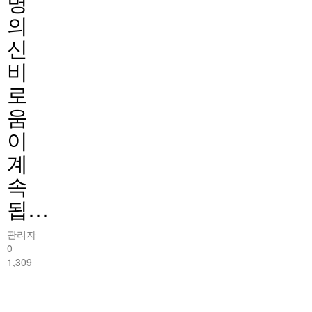
명
의
신
비
로
움
이
계
속
됩…
관리자
0
1,309