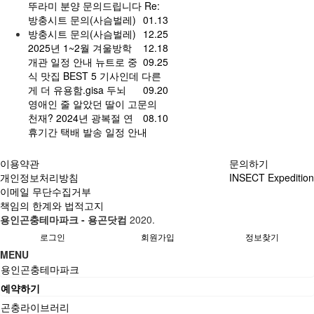
뚜라미 분양 문의드립니다
Re:
방충시트 문의(사슴벌레)
01.13
방충시트 문의(사슴벌레)
12.25
2025년 1~2월 겨울방학
12.18
개관 일정 안내
뉴트로 중
09.25
식 맛집 BEST 5 기사인데 다른
게 더 유용함.gisa
두뇌
09.20
영애인 줄 알았던 딸이 고문의
천재?
2024년 광복절 연
08.10
휴기간 택배 발송 일정 안내
이용약관
문의하기
개인정보처리방침
INSECT Expedition
이메일 무단수집거부
책임의 한계와 법적고지
용인곤충테마파크 - 용곤닷컴
2020.
로그인
회원가입
정보찾기
MENU
용인곤충테마파크
예약하기
곤충라이브러리