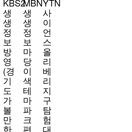
KBS2
MBN
YTN
생
생
사
생
생
이
정
정
언
보
보
스
방
마
올
영
당
리
(경
이
베
기
색
리
도
테
지
가
마
구
볼
파
탐
만
크
험
한
편
대