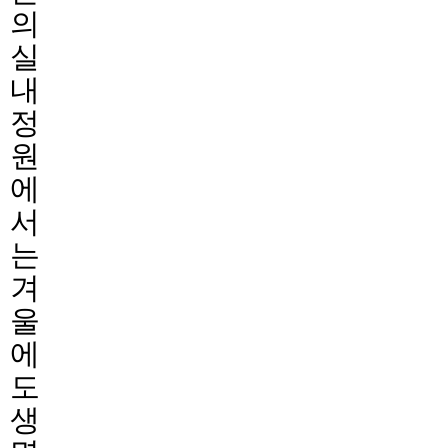
의
실
내
정
원
에
서
는
겨
울
에
도
생