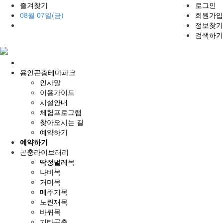
즐겨찾기
로그인
08월 07일(금)
회원가입
정보찾기
검색하기
홈
으
용인곤충테마파크
로
인사말
이용가이드
시설안내
체험프로그램
찾아오시는 길
예약하기
예약하기
곤충라이브러리
딱정벌레목
나비목
거미목
메뚜기목
노린재목
바퀴목
기타곤충