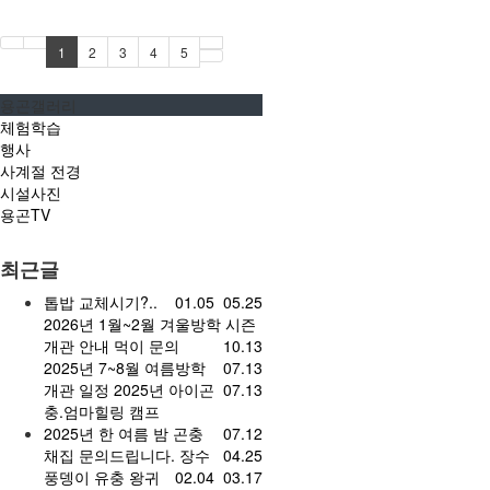
1
2
3
4
5
용곤갤러리
체험학습
행사
사계절 전경
시설사진
용곤TV
최근글
톱밥 교체시기?..
01.05
05.25
2026년 1월~2월 겨울방학 시즌
개관 안내
먹이 문의
10.13
2025년 7~8월 여름방학
07.13
개관 일정
2025년 아이곤
07.13
충.엄마힐링 캠프
2025년 한 여름 밤 곤충
07.12
채집
문의드립니다.
장수
04.25
풍뎅이 유충
왕귀
02.04
03.17