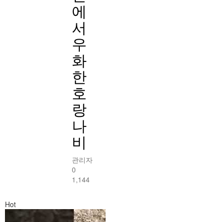
에
서
우
화
한
호
랑
나
비
관리자
0
1,144
Hot