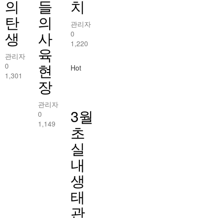
의
들
치
탄
의
관리자
생
사
0
1,220
육
관리자
현
0
Hot
1,301
장
관리자
3월
0
1,149
초
실
내
생
태
관