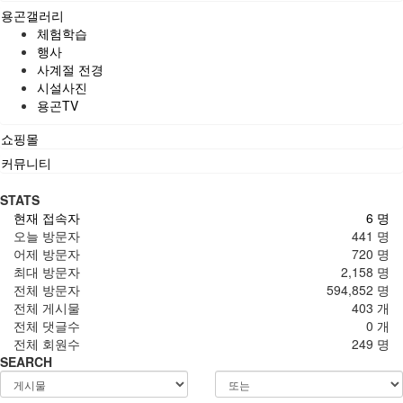
용곤갤러리
체험학습
행사
사계절 전경
시설사진
용곤TV
쇼핑몰
커뮤니티
STATS
현재 접속자
6 명
오늘 방문자
441 명
어제 방문자
720 명
최대 방문자
2,158 명
전체 방문자
594,852 명
전체 게시물
403 개
전체 댓글수
0 개
전체 회원수
249 명
SEARCH