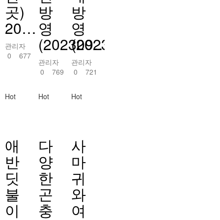
곳)
방
방
20…
영
영
(202309…
(20230407)
관리자
0
677
관리자
관리자
0
769
0
721
Hot
Hot
Hot
애
다
사
반
양
마
딧
한
귀
불
곤
와
이
충
여