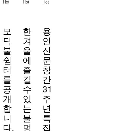
Hot
Hot
Hot
모
한
용
닥
겨
인
불
울
신
쉼
에
문
터
즐
창
를
길
간
공
수
31
개
있
주
합
는
년
니
불
특
다.
멍
집