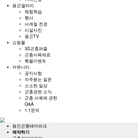
용곤갤러리
체험학습
행사
사계절 전경
시설사진
용곤TV
쇼핑몰
3D곤충퍼즐
곤충사육재료
특별이벤트
커뮤니티
공지사항
자주묻는 질문
소소한 일상
곤충관련 소식
곤충 사육에 관한
Q&A
1:1문의
전
체
용인곤충테마파크
메
예약하기
뉴
곤충라이브러리