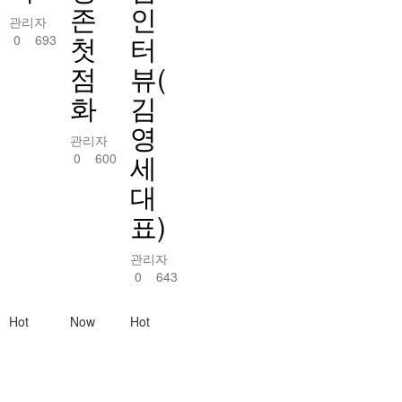
존
인
관리자
첫
터
0
693
점
뷰(
화
김
영
관리자
세
0
600
대
표)
관리자
0
643
Hot
Now
Hot