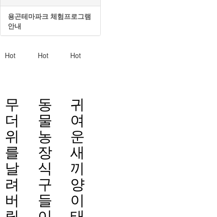
용곤테마파크 체험프로그램
안내
Hot
Hot
Hot
무
동
귀
더
물
여
위
농
운
를
장
새
날
식
끼
려
구
양
버
들
이
릴
이
태