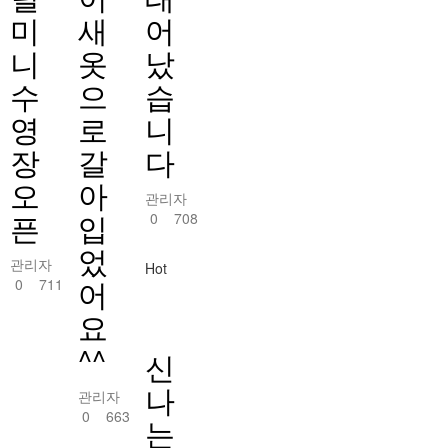
미
새
어
니
옷
났
수
으
습
영
로
니
장
갈
다
오
아
관리자
픈
입
0
708
었
관리자
Hot
어
0
711
요
^^
신
나
관리자
0
663
는