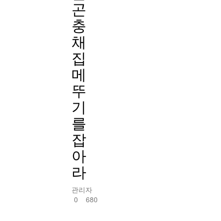
곤
충
채
집
메
뚜
기
를
잡
아
라
관리자
0
680