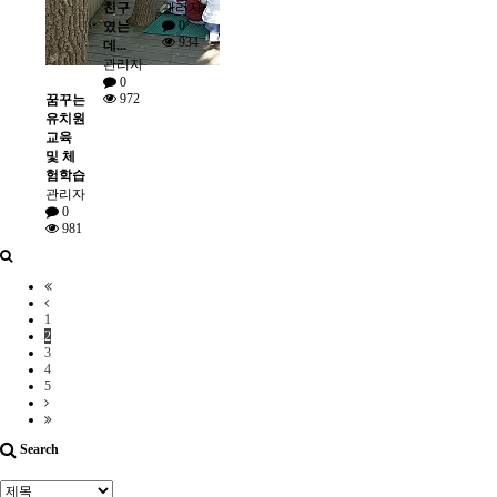
친구
관리자
0
였는
934
데...
관리자
0
972
꿈꾸는
유치원
교육
및 체
험학습
관리자
0
981
1
2
3
4
5
Search