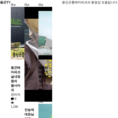
용곤TV
용인곤충테마파크의 동영상 모음입니다.
Hot
Hot
Hot
용곤테
용곤테
마파크
마파크
실내정
홍보영
원의
상
왕사마
관리자
0
귀
관리자
1,066
0
Hot
1,246
안승재
대표님