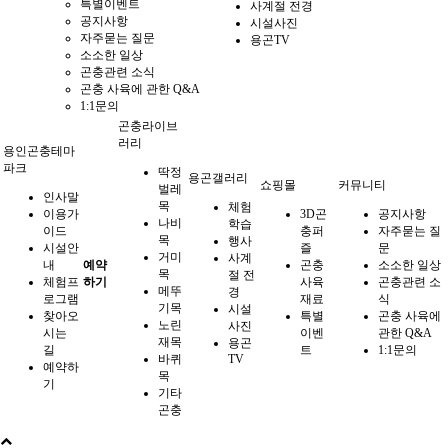
특별이벤트
사계절 전경
공지사항
시설사진
자주묻는 질문
용곤TV
소소한 일상
곤충관련 소식
곤충 사육에 관한 Q&A
1:1문의
곤충라이브
러리
용인곤충테마
파크
딱정
용곤갤러리
쇼핑몰
커뮤니티
벌레
인사말
목
체험
이용가
3D곤
공지사항
나비
학습
이드
충퍼
자주묻는 질
목
행사
시설안
즐
문
거미
사계
내
예약
곤충
소소한 일상
목
절 전
체험프
하기
사육
곤충관련 소
메뚜
경
로그램
재료
식
기목
시설
찾아오
특별
곤충 사육에
노린
사진
시는
이벤
관한 Q&A
재목
용곤
길
트
1:1문의
바퀴
TV
예약하
목
기
기타
곤충