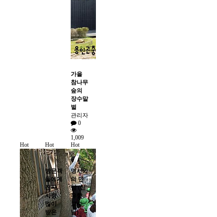
가을
참나무
숲의
장수말
벌
관리자
0
1,009
Hot
Hot
Hot
방문객
명사와
들에게
의 만
진짜,
남 (신
사랑
유항
많이
교수
받은
님)