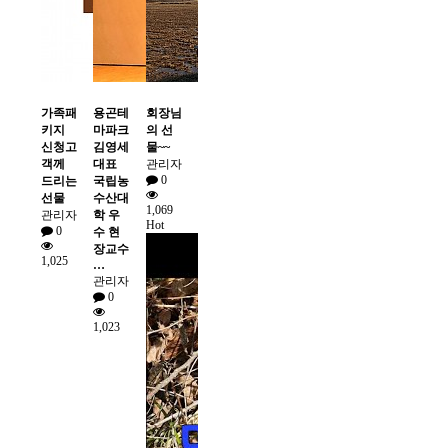
가족패
용곤테
회장님
키지
마파크
의 선
신청고
김영세
물~~
객께
대표
관리자
0
드리는
국립농
선물
수산대
1,069
관리자
학 우
Hot
0
수 현
장교수
1,025
…
관리자
0
1,023