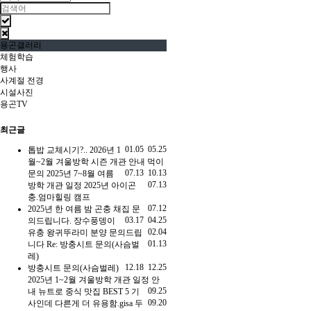
용곤갤러리
체험학습
행사
사계절 전경
시설사진
용곤TV
최근글
01.05
05.25
톱밥 교체시기?..
2026년 1
월~2월 겨울방학 시즌 개관 안내
먹이
07.13
10.13
문의
2025년 7~8월 여름
07.13
방학 개관 일정
2025년 아이곤
충.엄마힐링 캠프
07.12
2025년 한 여름 밤 곤충 채집
문
03.17
04.25
의드립니다.
장수풍뎅이
02.04
유충
왕귀뚜라미 분양 문의드립
01.13
니다
Re: 방충시트 문의(사슴벌
레)
12.18
12.25
방충시트 문의(사슴벌레)
2025년 1~2월 겨울방학 개관 일정 안
09.25
내
뉴트로 중식 맛집 BEST 5 기
09.20
사인데 다른게 더 유용함.gisa
두