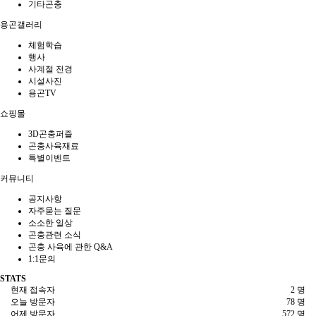
기타곤충
용곤갤러리
체험학습
행사
사계절 전경
시설사진
용곤TV
쇼핑몰
3D곤충퍼즐
곤충사육재료
특별이벤트
커뮤니티
공지사항
자주묻는 질문
소소한 일상
곤충관련 소식
곤충 사육에 관한 Q&A
1:1문의
STATS
현재 접속자
2 명
오늘 방문자
78 명
어제 방문자
572 명