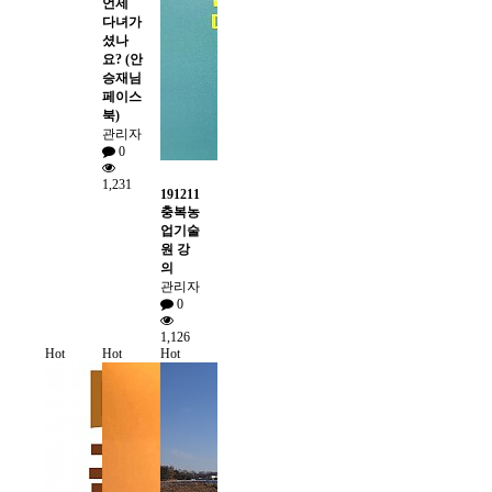
언제
다녀가
셨나
요? (안
승재님
페이스
북)
관리자
0
1,231
191211
충복농
업기술
원 강
의
관리자
0
1,126
Hot
Hot
Hot