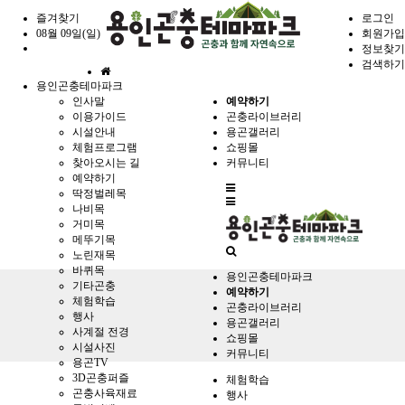
즐겨찾기
로그인
08월 09일(일)
회원가입
정보찾기
검색하기
홈
용인곤충테마파크
으
인사말
예약하기
로
이용가이드
곤충라이브러리
시설안내
용곤갤러리
체험프로그램
쇼핑몰
찾아오시는 길
커뮤니티
예약하기
전
딱정벌레목
체
나비목
메
거미목
뉴
메뚜기목
노린재목
바퀴목
용인곤충테마파크
기타곤충
예약하기
체험학습
곤충라이브러리
행사
용곤갤러리
사계절 전경
쇼핑몰
시설사진
커뮤니티
용곤TV
3D곤충퍼즐
체험학습
곤충사육재료
행사