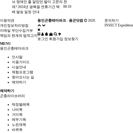
뇌 영애인 줄 알았던 딸이 고문의 천
08.10
재?
2024년 광복절 연휴기간 택
배 발송 일정 안내
이용약관
용인곤충테마파크 - 용곤닷컴
2020.
문의하기
INSECT Expedition
개인정보처리방침
이메일 무단수집거부
책임의 한계와 법적고지
로그인
회원가입
정보찾기
MENU
용인곤충테마파크
인사말
이용가이드
시설안내
체험프로그램
찾아오시는 길
예약하기
예약하기
곤충라이브러리
딱정벌레목
나비목
거미목
메뚜기목
노린재목
바퀴목