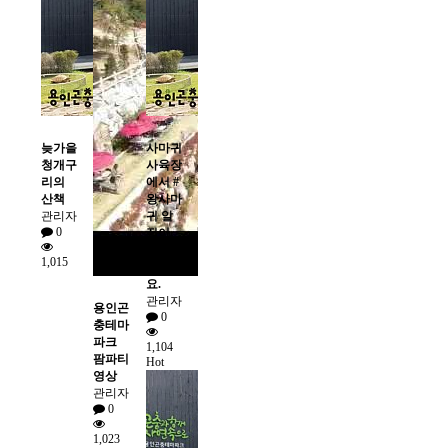
늦가을
사마귀
청개구
사육장
리의
에서 #
산책
왕사마
관리자
귀 알
0
집이
빵 터
1,015
졌네
요.
관리자
용인곤
0
충테마
파크
1,104
팜파티
Hot
영상
관리자
0
1,023