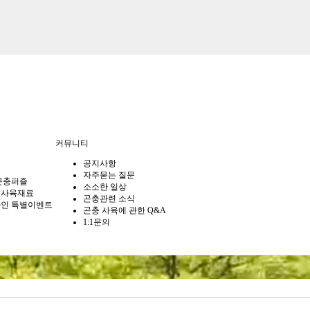
커뮤니티
공지사항
자주묻는 질문
곤충퍼즐
소소한 일상
충사육재료
곤충관련 소식
인 특별이벤트
곤충 사육에 관한 Q&A
1:1문의