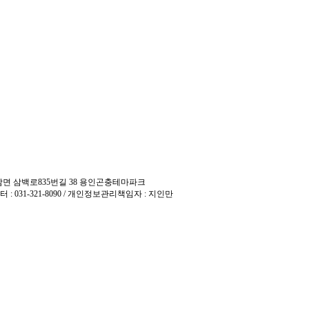
 백암면 삼백로835번길 38 용인곤충테마파크
터 : 031-321-8090 / 개인정보관리책임자 : 지인만