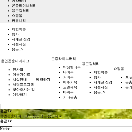
예약하기
곤충라이브러리
용곤갤러리
쇼핑몰
커뮤니티
체험학습
행사
사계절 전경
시설사진
용곤TV
곤충라이브러리
용인곤충테마파크
용곤갤러리
딱정벌레목
쇼핑몰
인사말
나비목
체험학습
이용가이드
거미목
행사
3D
시설안내
예약하기
메뚜기목
사계절 전경
곤
체험프로그램
노린재목
시설사진
온라
찾아오시는 길
바퀴목
용곤TV
예약하기
기타곤충
용곤TV
용인곤충테마파크의 동영상 모음입니다.
용곤TV
Notice