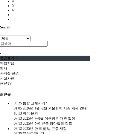
4
5
6
Search
용곤갤러리
체험학습
행사
사계절 전경
시설사진
용곤TV
최근글
05.25
톱밥 교체시기?..
01.05
2026년 1월~2월 겨울방학 시즌 개관 안내
10.13
먹이 문의
07.13
2025년 7~8월 여름방학 개관 일정
07.13
2025년 아이곤충.엄마힐링 캠프
07.12
2025년 한 여름 밤 곤충 채집
04.25
문의드립니다.