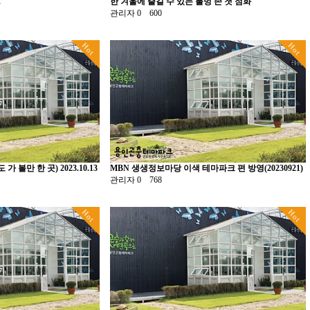
.
한 겨울에 즐길 수 있는 불멍 존 첫 점화
관리자
0
600
Hot
Hot
 볼만 한 곳) 2023.10.13
MBN 생생정보마당 이색 테마파크 편 방영(20230921)
관리자
0
768
Hot
Hot