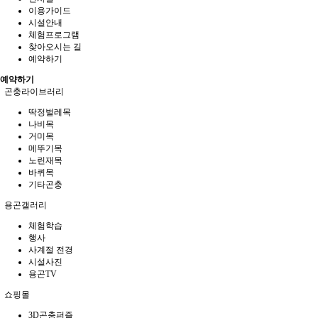
이용가이드
시설안내
체험프로그램
찾아오시는 길
예약하기
예약하기
곤충라이브러리
딱정벌레목
나비목
거미목
메뚜기목
노린재목
바퀴목
기타곤충
용곤갤러리
체험학습
행사
사계절 전경
시설사진
용곤TV
쇼핑몰
3D곤충퍼즐