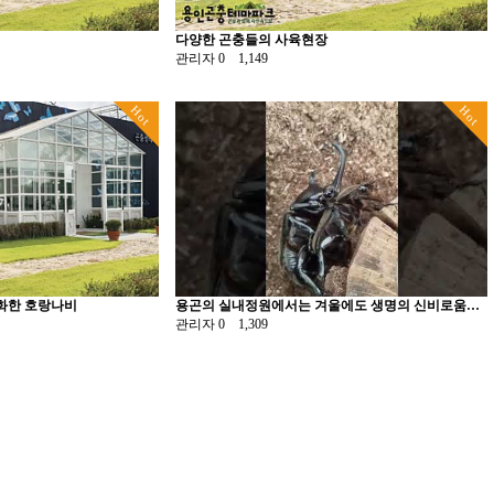
다양한 곤충들의 사육현장
관리자
0
1,149
Hot
Hot
우화한 호랑나비
용곤의 실내정원에서는 겨울에도 생명의 신비로움이 계속됩니다...... 장수풍뎅이의 교미
관리자
0
1,309