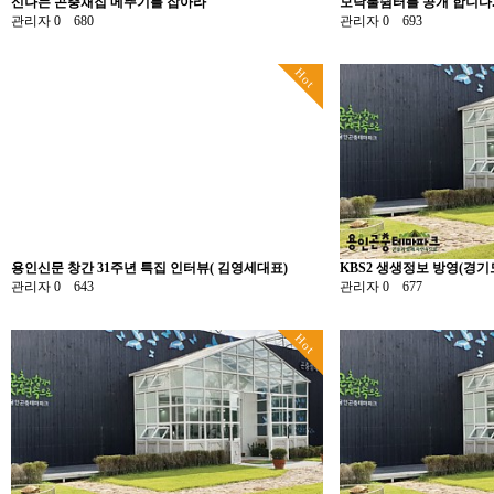
신나는 곤충채집 메뚜기를 잡아라
모닥불쉼터를 공개 합니다
관리자
0
680
관리자
0
693
Hot
용인신문 창간 31주년 특집 인터뷰( 김영세대표)
KBS2 생생정보 방영(경기도 가
관리자
0
643
관리자
0
677
Hot