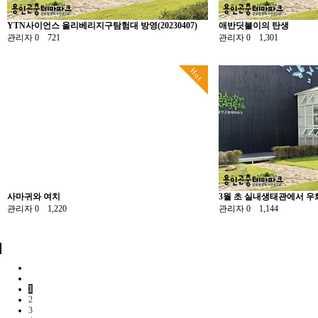
YTN사이언스 올리베리지구탐험대 방영(20230407)
애반딧불이의 탄생
관리자
0
721
관리자
0
1,301
Hot
사마귀와 여치
3월 초 실내생태관에서 
관리자
0
1,220
관리자
0
1,144
1
2
3