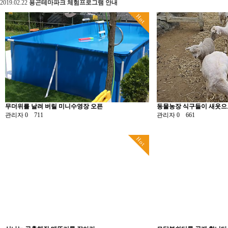
2019.02.22
용곤테마파크 체험프로그램 안내
Hot
무더위를 날려 버릴 미니수영장 오픈
동물농장 식구들이 새옷으로
관리자
0
711
관리자
0
661
Hot