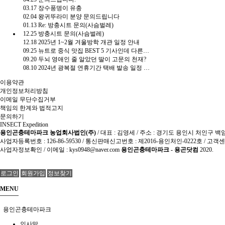
03.17
장수풍뎅이 유충
02.04
왕귀뚜라미 분양 문의드립니다
01.13
Re: 방충시트 문의(사슴벌레)
12.25
방충시트 문의(사슴벌레)
12.18
2025년 1~2월 겨울방학 개관 일정 안내
09.25
뉴트로 중식 맛집 BEST 5 기사인데 다른게 더 유용함.gisa
09.20
두뇌 영애인 줄 알았던 딸이 고문의 천재?
08.10
2024년 광복절 연휴기간 택배 발송 일정 안내
이용약관
개인정보처리방침
이메일 무단수집거부
책임의 한계와 법적고지
문의하기
INSECT Expedition
용인곤충테마파크 농업회사법인(주)
/ 대표 : 김영세 / 주소 : 경기도 용인시 처인구
사업자등록번호 : 126-86-59530 / 통신판매신고번호 : 제2016-용인처인-0222호 / 고객센
사업자정보확인
/ 이메일 : kys0948@naver.com
용인곤충테마파크 - 용곤닷컴
2020.
로그인
회원가입
정보찾기
MENU
용인곤충테마파크
인사말