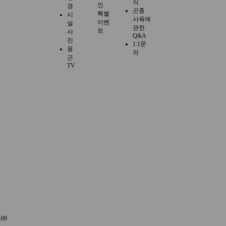
식
인
경
곤충
특별
시
사육에
이벤
설
관한
트
사
Q&A
진
1:1문
용
의
곤
TV
:09