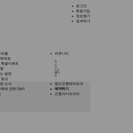
로그인
회원가입
정보찾기
검색하기
충퍼즐
커뮤니티
육재료
전
 특별이벤트
체
항
메
는 질문
뉴
 일상
련 소식
용인곤충테마파크
사육에 관한 Q&A
예약하기
의
곤충라이브러리