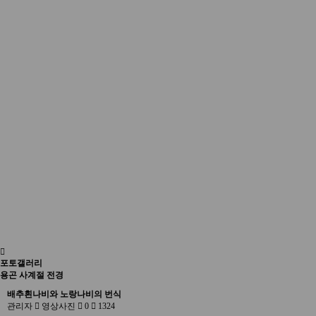
포토갤러리
용곤 사계절 전경
배추흰나비와 노랑나비의 번식
관리자
영상사진
0
1324