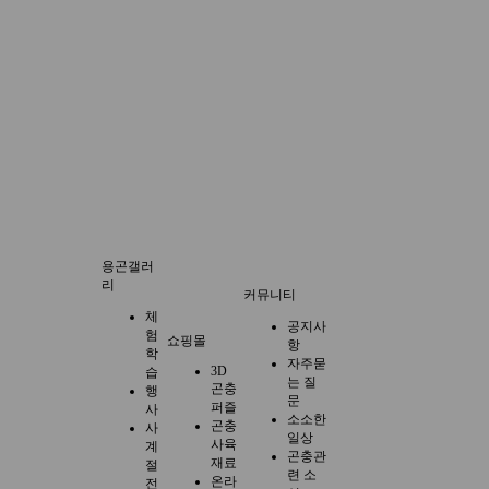
용곤갤러
리
커뮤니티
체
공지사
험
쇼핑몰
항
학
자주묻
3D
습
는 질
곤충
행
문
퍼즐
사
소소한
곤충
사
일상
사육
계
곤충관
재료
절
련 소
온라
전