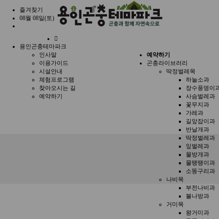
즐겨찾기
08월 08일(토)
홈
용인곤충테마파크
으
인사말
예약하기
로
이용가이드
곤충라이브러리
시설안내
딱정벌레목
체험프로그램
하늘소과
찾아오시는 길
장수풍뎅이
예약하기
사슴벌레과
꽃무지과
가레과
길앞잡이과
반날개과
딱정벌레과
잎벌레과
물방개과
물땡땡이과
소똥구리과
나비목
부전나비과
불나방과
거미목
왕거미과