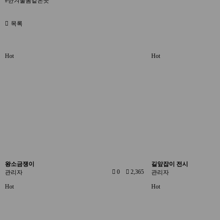
#한겨울봄같은곳
목록
Hot
Hot
왕소금쟁이
길앞잡이 전시
0
2,365
관리자
관리자
Hot
Hot