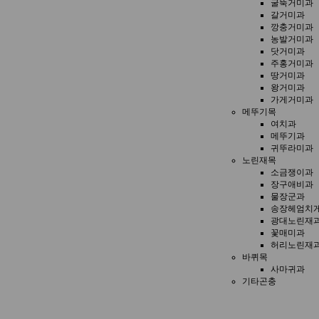
굴뚝거미과
갈거미과
깡충거미과
농발거미과
닷거미과
주홍거미과
땅거미과
왕거미과
가게거미과
메뚜기목
여치과
메뚜기과
귀뚜라미과
노린재목
소금쟁이과
장구애비과
물장군과
송장헤엄치
광대노린재
꽃매미과
허리노린재
바퀴목
사마귀과
기타곤충