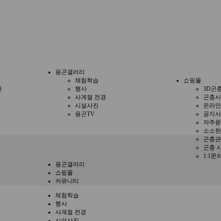
용곤갤러리
체험학습
쇼핑몰
과
행사
3D곤
사계절 전경
곤충사
시설사진
온라인
용곤TV
공지사
자주묻
소소한
곤충관
곤충 
1:1문
용곤갤러리
쇼핑몰
커뮤니티
체험학습
행사
사계절 전경
시설사진