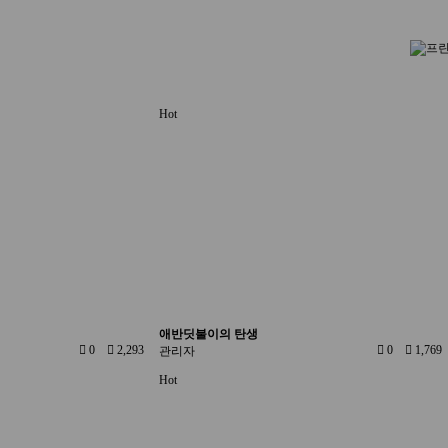
Hot
애반딧불이의 탄생
0
2,293
0
1,769
관리자
Hot