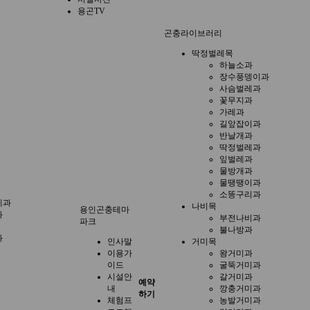
용곤TV
곤충라이브러리
딱정벌레목
하늘소과
장수풍뎅이과
사슴벌레과
꽃무지과
가레과
길앞잡이과
반날개과
딱정벌레과
잎벌레과
물방개과
물땡땡이과
소똥구리과
게과
나비목
용인곤충테마
과
부전나비과
파크
불나방과
과
인사말
거미목
이용가
왕거미과
이드
굴뚝거미과
시설안
갈거미과
예약
내
깡충거미과
하기
체험프
농발거미과