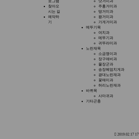
로그램
닷거미과
찾아오
주홍거미과
시는 길
땅거미과
예약하
왕거미과
기
가게거미과
메뚜기목
여치과
메뚜기과
귀뚜라미과
노린재목
소금쟁이과
장구애비과
물장군과
송장헤엄치게과
광대노린재과
꽃매미과
허리노린재과
바퀴목
사마귀과
기타곤충
2019.02.17 17