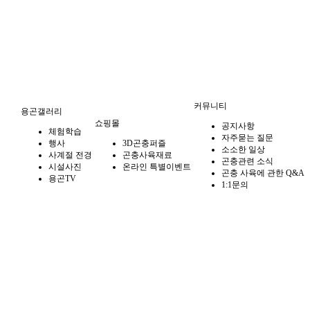
커뮤니티
용곤갤러리
쇼핑몰
공지사항
체험학습
자주묻는 질문
행사
3D곤충퍼즐
소소한 일상
사계절 전경
곤충사육재료
곤충관련 소식
시설사진
온라인 특별이벤트
곤충 사육에 관한 Q&A
용곤TV
1:1문의