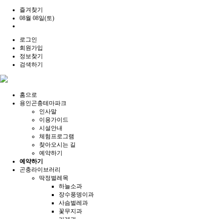
즐겨찾기
08월 08일(토)
로그인
회원가입
정보찾기
검색하기
홈으로
용인곤충테마파크
인사말
이용가이드
시설안내
체험프로그램
찾아오시는 길
예약하기
예약하기
곤충라이브러리
딱정벌레목
하늘소과
장수풍뎅이과
사슴벌레과
꽃무지과