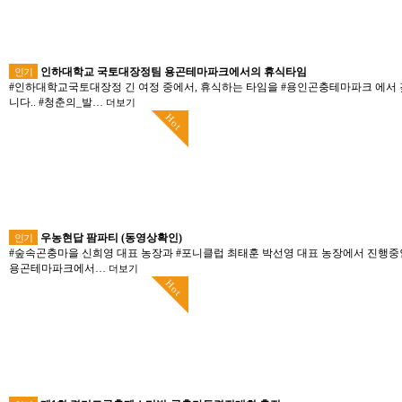
인하대학교 국토대장정팀 용곤테마파크에서의 휴식타임
인기
#인하대학교국토대장정 긴 여정 중에서, 휴식하는 타임을 #용인곤충테마파크 에서 
니다.. #청춘의_발…
더보기
Hot
우농현답 팜파티 (동영상확인)
인기
#숲속곤충마을 신희영 대표 농장과 #포니클럽 최태훈 박선영 대표 농장에서 진행중인
용곤테마파크에서…
더보기
Hot