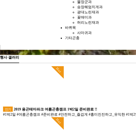
물장군과
송장헤엄치게과
광대노린재과
꽃매미과
허리노린재과
바퀴목
사마귀과
기타곤충
포토갤러리
행사 갤러리
Hot
2019 용곤테마파크 여름곤충캠프 1박2일 준비완료 !!
인기
#1박2일 #여름곤충캠프 #준비완료 #안전하고_즐겁게 #흥미진진하고_유익한 #1박
Hot