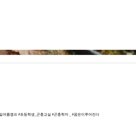
2일여름캠프 #초등학생_곤충교실 #곤충학자 _ #꿈은이루어진다