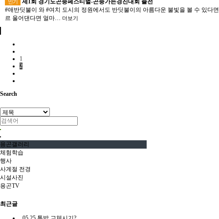
제1회 경기도곤충페스티벌-곤충가든경진대회 출전
인기
#애반딧불이 와 #여치 도시의 정원에서도 반딧불이의 아름다운 불빛을 볼 수 있다면
르 울어댄다면 얼마…
더보기
1
2
Search
용곤갤러리
체험학습
행사
사계절 전경
시설사진
용곤TV
최근글
05.25
톱밥 교체시기?..