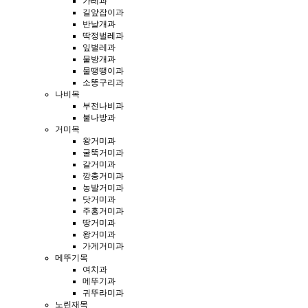
가레과
길앞잡이과
반날개과
딱정벌레과
잎벌레과
물방개과
물땡땡이과
소똥구리과
나비목
부전나비과
불나방과
거미목
왕거미과
굴뚝거미과
갈거미과
깡충거미과
농발거미과
닷거미과
주홍거미과
땅거미과
왕거미과
가게거미과
메뚜기목
여치과
메뚜기과
귀뚜라미과
노린재목