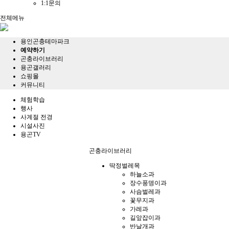
1:1문의
전체메뉴
용인곤충테마파크
예약하기
곤충라이브러리
용곤갤러리
쇼핑몰
커뮤니티
체험학습
행사
사계절 전경
시설사진
용곤TV
곤충라이브러리
딱정벌레목
하늘소과
장수풍뎅이과
사슴벌레과
꽃무지과
가레과
길앞잡이과
반날개과