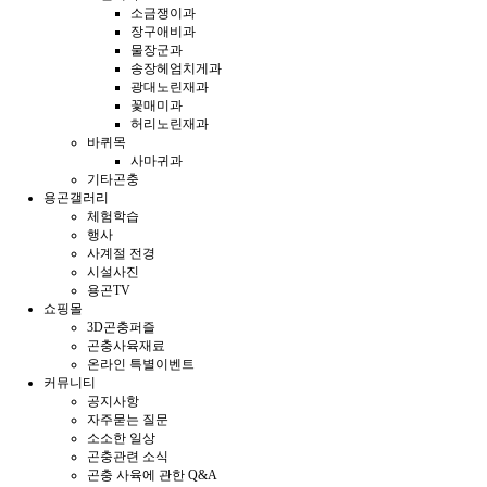
소금쟁이과
장구애비과
물장군과
송장헤엄치게과
광대노린재과
꽃매미과
허리노린재과
바퀴목
사마귀과
기타곤충
용곤갤러리
체험학습
행사
사계절 전경
시설사진
용곤TV
쇼핑몰
3D곤충퍼즐
곤충사육재료
온라인 특별이벤트
커뮤니티
공지사항
자주묻는 질문
소소한 일상
곤충관련 소식
곤충 사육에 관한 Q&A