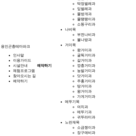
딱정벌레과
잎벌레과
물방개과
물땡땡이과
소똥구리과
나비목
부전나비과
불나방과
거미목
용인곤충테마파크
왕거미과
인사말
굴뚝거미과
이용가이드
갈거미과
시설안내
예약하기
깡충거미과
체험프로그램
농발거미과
찾아오시는 길
닷거미과
예약하기
주홍거미과
땅거미과
왕거미과
가게거미과
메뚜기목
여치과
메뚜기과
귀뚜라미과
노린재목
소금쟁이과
장구애비과