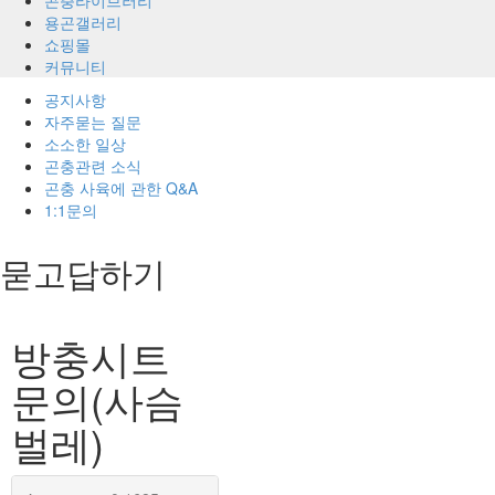
용곤갤러리
쇼핑몰
커뮤니티
공지사항
자주묻는 질문
소소한 일상
곤충관련 소식
곤충 사육에 관한 Q&A
1:1문의
묻고답하기
방충시트
문의(사슴
벌레)