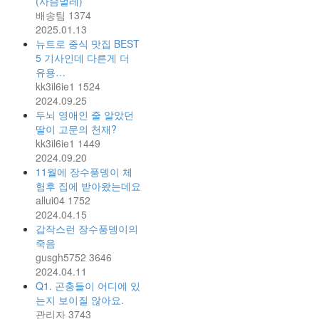
(사슴벌레)
배송팀
1374
2025.01.13
뉴트로 중식 맛집 BEST
5 기사인데 다른게 더
유용…
kk3il6ie1
1524
2024.09.25
두뇌 영애인 줄 알았던
딸이 고문의 천재?
kk3il6ie1
1449
2024.09.20
11월에 장수풍뎅이 체
험후 집에 받아왔는데요
allui04
1752
2024.04.15
갑작스런 장수풍뎅이의
죽음
gusgh5752
3646
2024.04.11
Q1. 곤충들이 어디에 있
는지 보이질 않아요.
관리자
3743