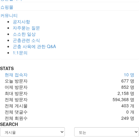
쇼핑몰
커뮤니티
공지사항
자주묻는 질문
소소한 일상
곤충관련 소식
곤충 사육에 관한 Q&A
1:1문의
STATS
현재 접속자
10 명
오늘 방문자
677 명
어제 방문자
852 명
최대 방문자
2,158 명
전체 방문자
594,368 명
전체 게시물
403 개
전체 댓글수
0 개
전체 회원수
249 명
SEARCH