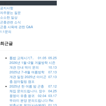
커뮤니티
공지사항
자주묻는 질문
소소한 일상
곤충관련 소식
곤충 사육에 관한 Q&A
1:1문의
최근글
톱밥 교체시기?..
01.05
05.25
2026년 1월~2월 겨울방학 시즌
개관 안내
먹이 문의
10.13
2025년 7~8월 여름방학
07.13
개관 일정
2025년 아이곤
07.13
충.엄마힐링 캠프
2025년 한 여름 밤 곤충
07.12
채집
문의드립니다.
장수
04.25
풍뎅이 유충
왕귀
02.04
03.17
뚜라미 분양 문의드립니다
Re:
방충시트 문의(사슴벌레)
01.13