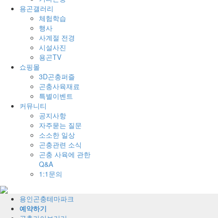
용곤갤러리
체험학습
행사
사계절 전경
시설사진
용곤TV
쇼핑몰
3D곤충퍼즐
곤충사육재료
특별이벤트
커뮤니티
공지사항
자주묻는 질문
소소한 일상
곤충관련 소식
곤충 사육에 관한
Q&A
1:1문의
전
체
용인곤충테마파크
메
예약하기
뉴
곤충라이브러리