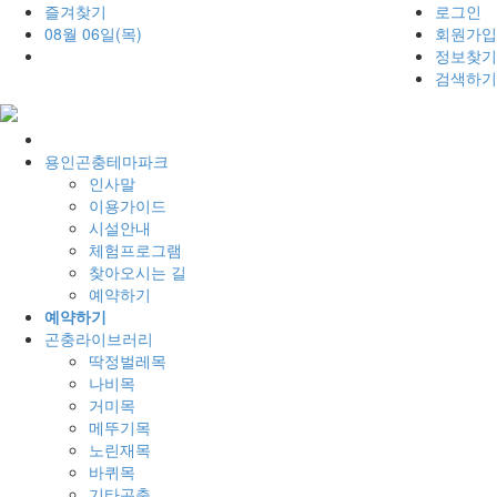
즐겨찾기
로그인
08월 06일(목)
회원가입
정보찾기
검색하기
홈
으
용인곤충테마파크
로
인사말
이용가이드
시설안내
체험프로그램
찾아오시는 길
예약하기
예약하기
곤충라이브러리
딱정벌레목
나비목
거미목
메뚜기목
노린재목
바퀴목
기타곤충