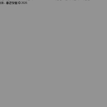
크 - 용곤닷컴
2020.