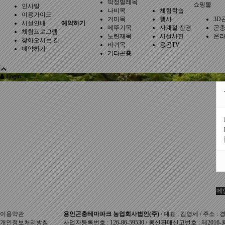
딱정벌레목
쇼핑몰
인사말
나비목
체험학습
이용가이드
거미목
행사
3D
시설안내
예약하기
메뚜기목
사계절 전경
곤
체험프로그램
노린재목
시설사진
온라
찾아오시는 길
바퀴목
용곤TV
예약하기
기타곤충
Login
메
이용약관
용인곤충테마파크 농업회사법인(주)
/ 대표 : 김영세 / 주소
개인정보처리방침
사업자등록번호 : 126-86-59530 / 통신판매신고번호 : 제2016-