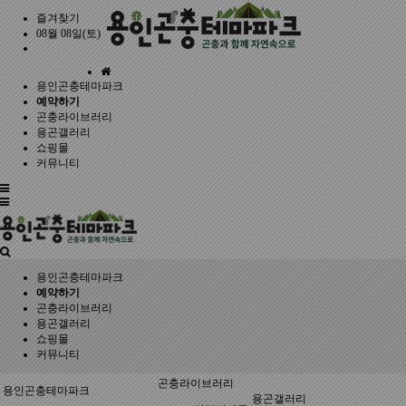
즐겨찾기
08월 08일(토)
홈
용인곤충테마파크
으
예약하기
로
곤충라이브러리
용곤갤러리
쇼핑몰
커뮤니티
전
체
메
뉴
용인곤충테마파크
예약하기
곤충라이브러리
용곤갤러리
쇼핑몰
커뮤니티
곤충라이브러리
용인곤충테마파크
용곤갤러리