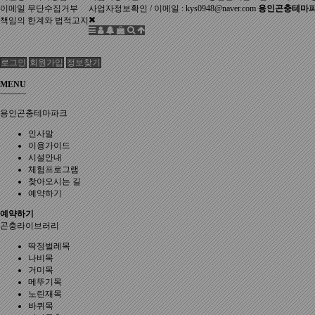
이메일 무단수집거부
사업자정보확인
/ 이메일 : kys0948@naver.com
용인곤충테마파
책임의 한계와 법적고지
로그인
회원가입
정보찾기
MENU
용인곤충테마파크
인사말
이용가이드
시설안내
체험프로그램
찾아오시는 길
예약하기
예약하기
곤충라이브러리
딱정벌레목
나비목
거미목
메뚜기목
노린재목
바퀴목