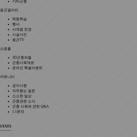
기타곤충
용곤갤러리
체험학습
행사
사계절 전경
시설사진
용곤TV
쇼핑몰
3D곤충퍼즐
곤충사육재료
온라인 특별이벤트
커뮤니티
공지사항
자주묻는 질문
소소한 일상
곤충관련 소식
곤충 사육에 관한 Q&A
1:1문의
STATS