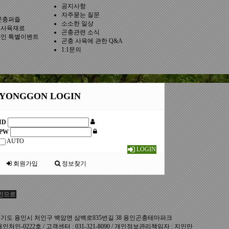
공지사항
자주묻는 질문
곤충퍼즐
소소한 일상
충사육재료
곤충관련 소식
인 특별이벤트
곤충 사육에 관한 Q&A
1:1문의
YONGGON LOGIN
ID
PW
AUTO
LOGIN
회원가입
정보찾기
인으로
 : 경기도 용인시 처인구 백암면 삼백로835번길 38 용인곤충테마파크
용인처인-0222호 / 고객센터 : 031-321-8090 / 개인정보관리책임자 : 지인만