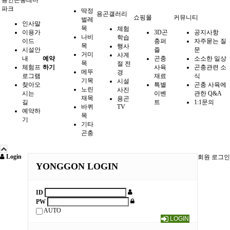
용인곤충테마
파크
딱정
용곤갤러리
쇼핑몰
커뮤니티
벌레
인사말
목
체험
이용가
3D곤
공지사항
나비
학습
이드
충퍼
자주묻는 질
목
행사
시설안
즐
문
거미
사계
내
예약
곤충
소소한 일상
목
절 전
체험프
하기
사육
곤충관련 소
메뚜
경
로그램
재료
식
기목
시설
찾아오
특별
곤충 사육에
노린
사진
시는
이벤
관한 Q&A
재목
용곤
길
트
1:1문의
바퀴
TV
예약하
목
기
기타
곤충
Login
회원 로그인
YONGGON LOGIN
ID
PW
AUTO
LOGIN