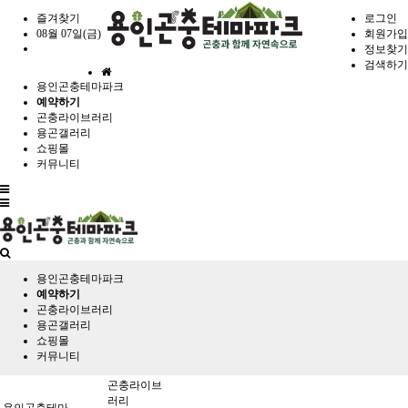
즐겨찾기
로그인
08월 07일(금)
회원가입
정보찾기
검색하기
홈
용인곤충테마파크
으
예약하기
로
곤충라이브러리
용곤갤러리
쇼핑몰
커뮤니티
전
체
메
뉴
용인곤충테마파크
예약하기
곤충라이브러리
용곤갤러리
쇼핑몰
커뮤니티
곤충라이브
러리