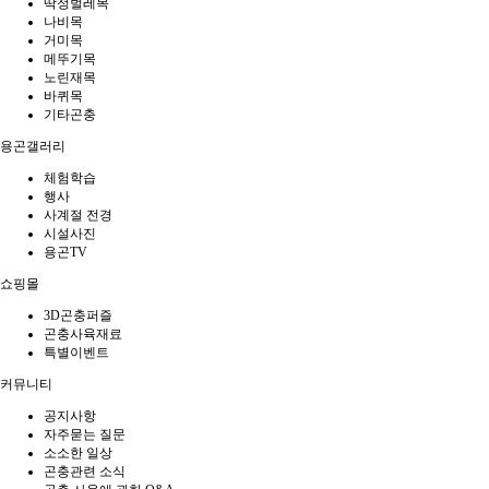
딱정벌레목
나비목
거미목
메뚜기목
노린재목
바퀴목
기타곤충
용곤갤러리
체험학습
행사
사계절 전경
시설사진
용곤TV
쇼핑몰
3D곤충퍼즐
곤충사육재료
특별이벤트
커뮤니티
공지사항
자주묻는 질문
소소한 일상
곤충관련 소식