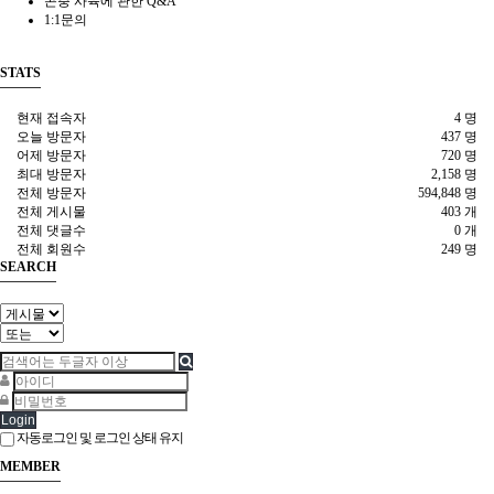
곤충 사육에 관한 Q&A
1:1문의
STATS
현재 접속자
4 명
오늘 방문자
437 명
어제 방문자
720 명
최대 방문자
2,158 명
전체 방문자
594,848 명
전체 게시물
403 개
전체 댓글수
0 개
전체 회원수
249 명
SEARCH
Login
자동로그인 및 로그인 상태 유지
MEMBER