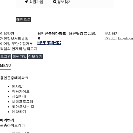
회원가입
정보찾기
메인으로
이용약관
용인곤충테마파크 - 용곤닷컴
2020.
문의하기
INSECT Expedition
개인정보처리방침
이메일 무단수집거부
책임의 한계와 법적고지
로그인
회원가입
정보찾기
MENU
용인곤충테마파크
인사말
이용가이드
시설안내
체험프로그램
찾아오시는 길
예약하기
예약하기
곤충라이브러리