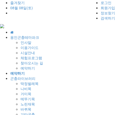
즐겨찾기
로그인
08월 08일(토)
회원가입
정보찾기
검색하기
홈
으
용인곤충테마파크
로
인사말
이용가이드
시설안내
체험프로그램
찾아오시는 길
예약하기
예약하기
곤충라이브러리
딱정벌레목
나비목
거미목
메뚜기목
노린재목
바퀴목
기타곤충