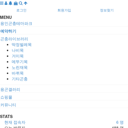
로그인
회원가입
정보찾기
MENU
용인곤충테마파크
예약하기
곤충라이브러리
딱정벌레목
나비목
거미목
메뚜기목
노린재목
바퀴목
기타곤충
용곤갤러리
쇼핑몰
커뮤니티
STATS
현재 접속자
6 명
오늘 방문자
488 명