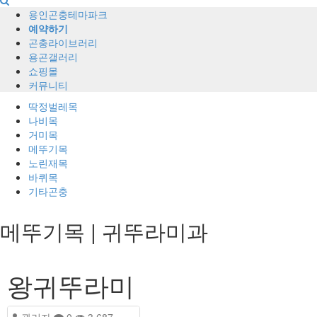
용인곤충테마파크
예약하기
곤충라이브러리
용곤갤러리
쇼핑몰
커뮤니티
딱정벌레목
나비목
거미목
메뚜기목
노린재목
바퀴목
기타곤충
메뚜기목 | 귀뚜라미과
왕귀뚜라미
관리자
0
3,687