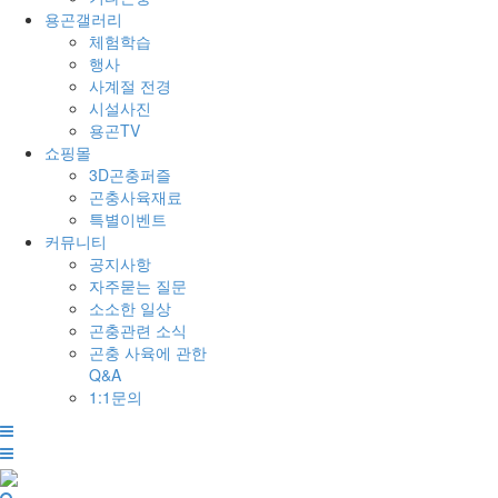
용곤갤러리
체험학습
행사
사계절 전경
시설사진
용곤TV
쇼핑몰
3D곤충퍼즐
곤충사육재료
특별이벤트
커뮤니티
공지사항
자주묻는 질문
소소한 일상
곤충관련 소식
곤충 사육에 관한
Q&A
1:1문의
전
체
메
뉴