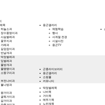
리
레목
용곤갤러리
하늘소과
체험학습
장수풍뎅이과
행사
사슴벌레과
사계절 전경
꽃무지과
시설사진
가레과
용곤TV
길앞잡이과
반날개과
딱정벌레과
잎벌레과
물방개과
물땡땡이과
곤충라이브러리
소똥구리과
용곤갤러리
쇼핑몰
부전나비과
커뮤니티
불나방과
딱정벌레목
나비목
왕거미과
거미목
굴뚝거미과
메뚜기목
갈거미과
노린재목
깡충거미과