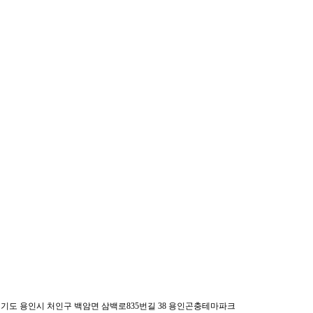
 : 경기도 용인시 처인구 백암면 삼백로835번길 38 용인곤충테마파크