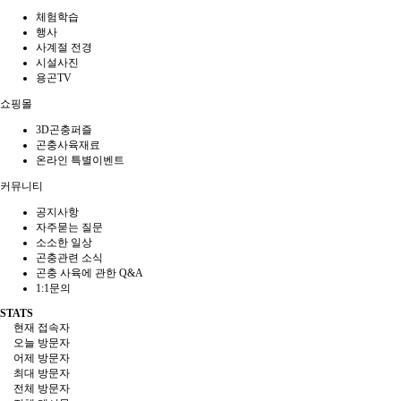
체험학습
행사
사계절 전경
시설사진
용곤TV
쇼핑몰
3D곤충퍼즐
곤충사육재료
온라인 특별이벤트
커뮤니티
공지사항
자주묻는 질문
소소한 일상
곤충관련 소식
곤충 사육에 관한 Q&A
1:1문의
STATS
현재 접속자
오늘 방문자
어제 방문자
최대 방문자
전체 방문자