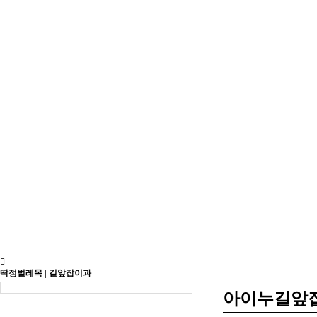
딱정벌레목 | 길앞잡이과
아이누길앞