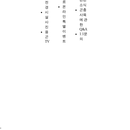
료
전
소식
온
경
곤충
라
시
사육
인
설
에 관
특
사
한
별
진
Q&A
이
용
1:1문
벤
곤
의
트
TV