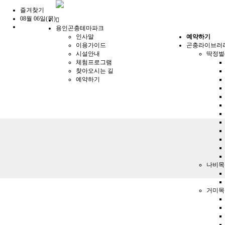
즐겨찾기
08월 06일(목)
홈
용인곤충테마파크
으
인사말
예약하기
로
이용가이드
곤충라이브러
시설안내
딱정벌
체험프로그램
찾아오시는 길
예약하기
나비목
거미목