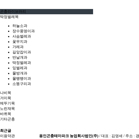
곤충라이브러리
딱정벌레목
하늘소과
장수풍뎅이과
사슴벌레과
꽃무지과
가레과
길앞잡이과
반날개과
딱정벌레과
잎벌레과
물방개과
물땡땡이과
소똥구리과
나비목
거미목
메뚜기목
노린재목
바퀴목
기타곤충
최근글
이용약관
용인곤충테마파크 농업회사법인(주)
/ 대표 : 김영세 / 주소