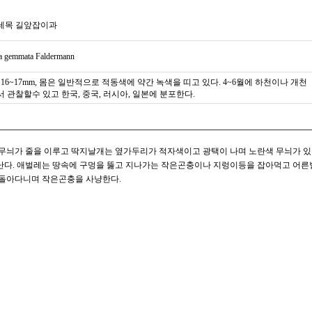
레목 길앞잡이과
la gemmata Faldermann
 16~17mm, 몸은 일반적으로 적동색에 약간 녹색을 띠고 있다. 4~6월에 하천이나 개천
 관찰할수 있고 한국, 중국, 러시아, 일본에 분포한다.
점무늬가 줄을 이루고 딱지날개는 옆가두리가 적자색이고 광택이 나며 노란색 무늬가 있
난다. 애벌레는 땅속에 구멍을 뚫고 지나가는 작은곤충이나 지렁이등을 잡아먹고 어른
 돌아다니며 작은곤충을 사냥한다.