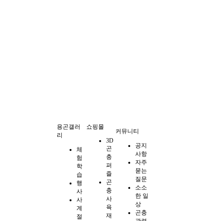
용곤갤러
쇼핑몰
커뮤니티
리
3D
공지
곤
체
사항
충
험
자주
퍼
학
묻는
즐
습
질문
곤
행
소소
충
사
한 일
사
사
상
육
계
곤충
재
절
관련