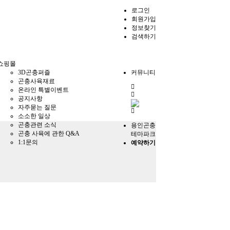
로그인
회원가입
정보찾기
검색하기
쇼핑몰
3D곤충퍼즐
커뮤니티
곤충사육재료
전
온라인 특별이벤트
체
공지사항
메
자주묻는 질문
뉴
소소한 일상
곤충관련 소식
용인곤충
곤충 사육에 관한 Q&A
테마파크
1:1문의
예약하기