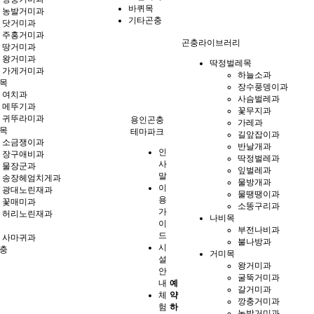
바퀴목
농발거미과
기타곤충
닷거미과
주홍거미과
곤충라이브러리
땅거미과
왕거미과
딱정벌레목
가게거미과
하늘소과
목
장수풍뎅이과
여치과
사슴벌레과
메뚜기과
꽃무지과
귀뚜라미과
용인곤충
가레과
목
테마파크
길앞잡이과
소금쟁이과
반날개과
인
장구애비과
딱정벌레과
사
물장군과
잎벌레과
말
송장헤엄치게과
물방개과
이
광대노린재과
물땡땡이과
용
꽃매미과
소똥구리과
가
허리노린재과
나비목
이
부전나비과
드
사마귀과
불나방과
시
충
거미목
설
왕거미과
안
굴뚝거미과
내
예
갈거미과
체
약
깡충거미과
험
하
농발거미과