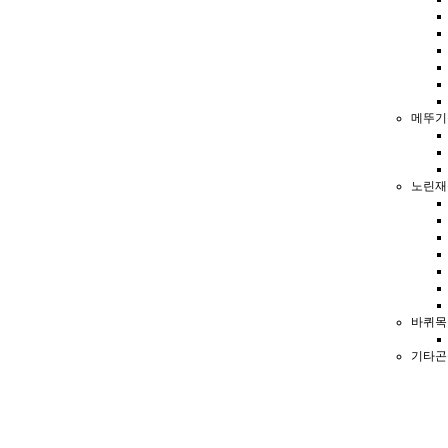
메뚜기
노린재
바퀴목
기타곤