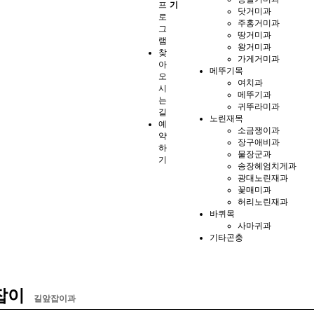
프
기
닷거미과
로
주홍거미과
그
땅거미과
램
왕거미과
찾
가게거미과
아
메뚜기목
오
여치과
시
메뚜기과
는
귀뚜라미과
길
노린재목
예
소금쟁이과
약
장구애비과
하
물장군과
기
송장헤엄치게과
광대노린재과
꽃매미과
허리노린재과
바퀴목
사마귀과
기타곤충
잡이
길앞잡이과