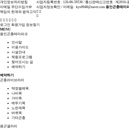
개인정보처리방침
사업자등록번호 : 126-86-59530 / 통신판매신고번호 : 제2016-
이메일 무단수집거부
사업자정보확인
/ 이메일 : kys0948@naver.com
용인곤충테마파
책임의 한계와 법적고지
로그인
회원가입
정보찾기
MENU
용인곤충테마파크
인사말
이용가이드
시설안내
체험프로그램
찾아오시는 길
예약하기
예약하기
곤충라이브러리
딱정벌레목
나비목
거미목
메뚜기목
노린재목
바퀴목
기타곤충
용곤갤러리