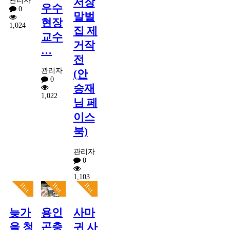
저장
관리자
우수
0
말벌
현장
1,024
집 제
교수
거작
…
전
관리자
(안
0
승재
1,022
님 페
이스
북)
관리자
0
1,103
Hot
Hot
Hot
늦가
용인
사마
을 청
곤충
귀 사