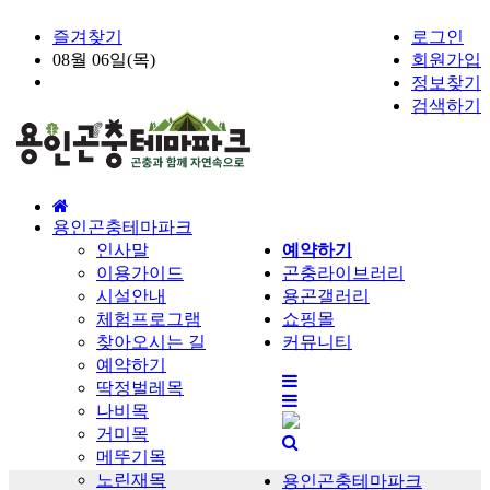
즐겨찾기
로그인
08월 06일(목)
회원가입
정보찾기
검색하기
홈
용인곤충테마파크
으
인사말
예약하기
로
이용가이드
곤충라이브러리
시설안내
용곤갤러리
체험프로그램
쇼핑몰
찾아오시는 길
커뮤니티
예약하기
전
딱정벌레목
체
나비목
메
거미목
뉴
메뚜기목
노린재목
용인곤충테마파크