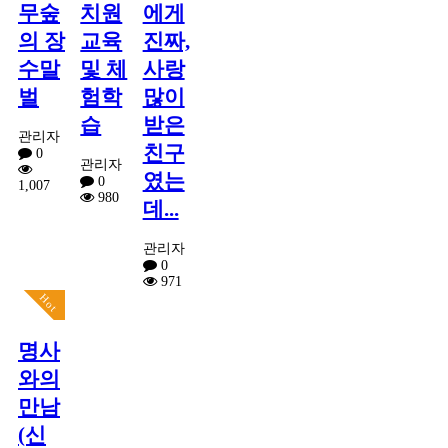
무숲
치원
에게
의 장
교육
진짜,
수말
및 체
사랑
벌
험학
많이
습
받은
관리자
친구
0
관리자
였는
0
1,007
980
데...
관리자
0
971
Hot
명사
와의
만남
(신