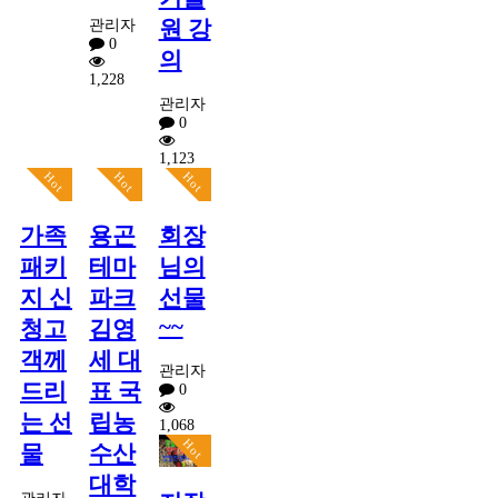
원 강
관리자
0
의
1,228
관리자
0
1,123
Hot
Hot
Hot
가족
용곤
회장
패키
테마
님의
지 신
파크
선물
~~
청고
김영
객께
세 대
관리자
드리
표 국
0
는 선
립농
1,068
Hot
물
수산
대학