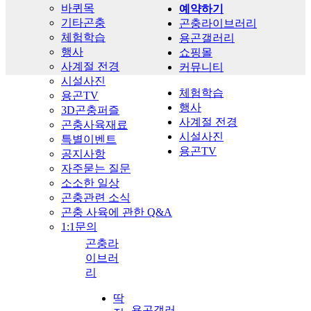
바퀴목
예약하기
기타곤충
곤충라이브러리
체험학습
용곤갤러리
행사
쇼핑몰
사계절 전경
커뮤니티
시설사진
체험학습
용곤TV
행사
3D곤충퍼즐
사계절 전경
곤충사육재료
시설사진
특별이벤트
용곤TV
공지사항
자주묻는 질문
소소한 일상
곤충관련 소식
곤충 사육에 관한 Q&A
1:1문의
곤충라
이브러
리
딱
용곤갤러