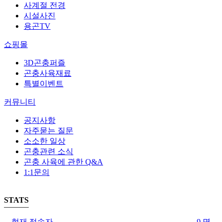
사계절 전경
시설사진
용곤TV
쇼핑몰
3D곤충퍼즐
곤충사육재료
특별이벤트
커뮤니티
공지사항
자주묻는 질문
소소한 일상
곤충관련 소식
곤충 사육에 관한 Q&A
1:1문의
STATS
현재 접속자
9 명