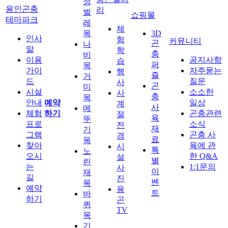
정
용인곤충
리
벌
쇼핑몰
테마파크
레
체
목
3D
인사
험
커뮤니티
곤
나
말
학
충
비
이용
공지사항
습
퍼
목
가이
자주묻는
행
즐
거
드
질문
사
곤
미
시설
소소한
사
충
목
안내
예약
일상
계
사
메
체험
하기
곤충관련
절
육
뚜
프로
소식
전
재
기
그램
곤충 사
경
료
목
찾아
육에 관
시
특
노
오시
한 Q&A
설
별
린
는
1:1문의
사
이
재
길
진
벤
목
예약
용
트
바
하기
곤
퀴
TV
목
기