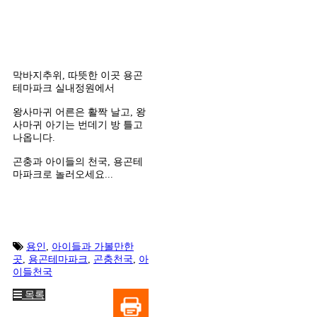
막바지추위, 따뜻한 이곳 용곤
테마파크 실내정원에서
왕사마귀 어른은 활짝 날고, 왕
사마귀 아기는 번데기 방 틀고
나옵니다.
곤충과 아이들의 천국, 용곤테
마파크로 놀러오세요...
용인
,
아이들과 가볼만한
곳
,
용곤테마파크
,
곤충천국
,
아
이들천국
목록