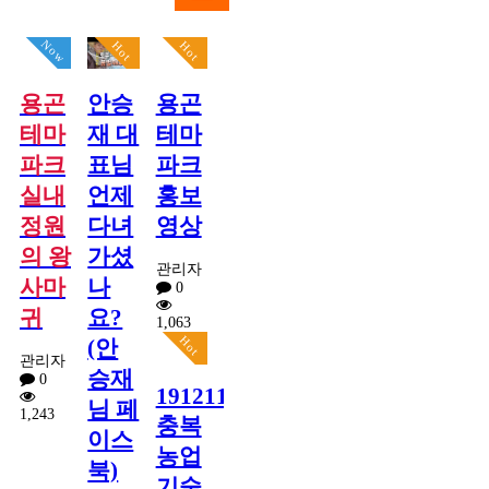
Now
Hot
Hot
용곤
안승
용곤
테마
재 대
테마
파크
표님
파크
실내
언제
홍보
정원
다녀
영상
의 왕
가셨
관리자
사마
나
0
귀
요?
1,063
Hot
(안
관리자
승재
0
191211
님 페
1,243
충복
이스
농업
북)
기술