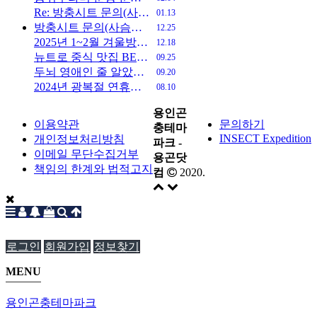
Re: 방충시트 문의(사슴벌레)
01.13
방충시트 문의(사슴벌레)
12.25
2025년 1~2월 겨울방학 개관 일정 안내
12.18
뉴트로 중식 맛집 BEST 5 기사인데 다른게 더 유용함.gisa
09.25
두뇌 영애인 줄 알았던 딸이 고문의 천재?
09.20
2024년 광복절 연휴기간 택배 발송 일정 안내
08.10
용인곤
이용약관
문의하기
충테마
INSECT Expedition
개인정보처리방침
파크 -
이메일 무단수집거부
용곤닷
책임의 한계와 법적고지
컴
2020.
로그인
회원가입
정보찾기
MENU
용인곤충테마파크