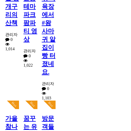
개구
테마
육장
리의
파크
에서
산책
팜파
#왕
티 영
사마
관리자
상
귀 알
0
집이
1,014
관리자
빵 터
0
졌네
1,022
요.
관리자
0
1,103
Hot
Hot
Hot
가을
꿈꾸
방문
참나
는 유
객들