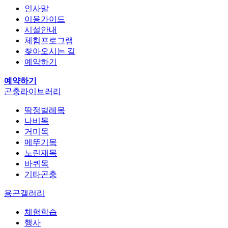
인사말
이용가이드
시설안내
체험프로그램
찾아오시는 길
예약하기
예약하기
곤충라이브러리
딱정벌레목
나비목
거미목
메뚜기목
노린재목
바퀴목
기타곤충
용곤갤러리
체험학습
행사