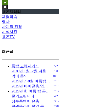
용곤갤러리
체험학습
행사
사계절 전경
시설사진
용곤TV
최근글
톱밥 교체시기?..
05.25
2026년 1월~2월 겨울방학 시즌 개관 안내
01.05
먹이 문의
10.13
2025년 7~8월 여름방학 개관 일정
07.13
2025년 아이곤충.엄마힐링 캠프
07.13
2025년 한 여름 밤 곤충 채집
07.12
문의드립니다.
04.25
장수풍뎅이 유충
03.17
왕귀뚜라미 분양 문의드립니다
02.04