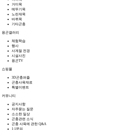
이
거미목
메뚜기목
스
노린재목
토
바퀴목
리
기타곤충
소
프
용곤갤러리
트
컬
체험학습
행사
러
사계절 전경
젤
시설사진
리
용곤TV
휴
대
쇼핑몰
폰
케
3D곤충퍼즐
곤충사육재료
이
특별이벤트
스
만
커뮤니티
족
도
공지사항
100%
자주묻는 질문
첨
소소한 일상
단
곤충관련 소식
기
곤충 사육에 관한 Q&A
1:1문의
술