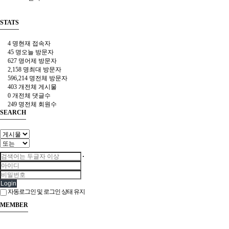
과
혁
STATS
신
적
4 명
현재 접속자
인
45 명
오늘 방문자
메
627 명
어제 방문자
이
2,158 명
최대 방문자
튼
596,214 명
전체 방문자
타
403 개
전체 게시물
이
0 개
전체 댓글수
어
249 명
전체 회원수
공
SEARCH
기
압
주
입
기
올
인
원
Login
에
자동로그인 및 로그인 상태 유지
어
MEMBER
펌
프
6000mAh