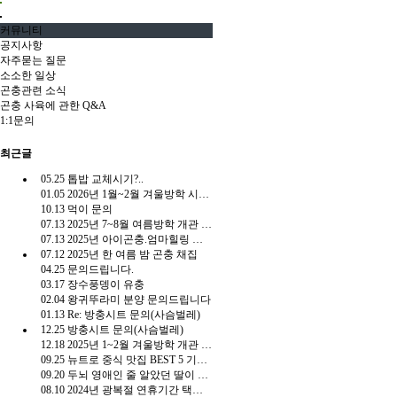
드
름
커뮤니티
BHA
공지사항
바
자주묻는 질문
하
소소한 일상
기
곤충관련 소식
곤충 사육에 관한 Q&A
대
1:1문의
이
상
최근글
럭
셔
05.25
톱밥 교체시기?..
리
01.05
2026년 1월~2월 겨울방학 시즌 개관 안내
한
10.13
먹이 문의
터
07.13
2025년 7~8월 여름방학 개관 일정
치
07.13
2025년 아이곤충.엄마힐링 캠프
샤
07.12
2025년 한 여름 밤 곤충 채집
오
04.25
문의드립니다.
미
03.17
장수풍뎅이 유충
백
02.04
왕귀뚜라미 분양 문의드립니다
팩
01.13
Re: 방충시트 문의(사슴벌레)
첫
12.25
방충시트 문의(사슴벌레)
구
12.18
2025년 1~2월 겨울방학 개관 일정 안내
09.25
뉴트로 중식 맛집 BEST 5 기사인데 다른게 더 유용함.gisa
매
09.20
두뇌 영애인 줄 알았던 딸이 고문의 천재?
혜
08.10
2024년 광복절 연휴기간 택배 발송 일정 안내
택