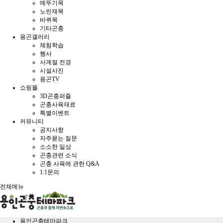
메뚜기목
노린재목
바퀴목
기타곤충
용곤갤러리
체험학습
행사
사계절 전경
시설사진
용곤TV
쇼핑몰
3D곤충퍼즐
곤충사육재료
특별이벤트
커뮤니티
공지사항
자주묻는 질문
소소한 일상
곤충관련 소식
곤충 사육에 관한 Q&A
1:1문의
전체메뉴
용인곤충테마파크