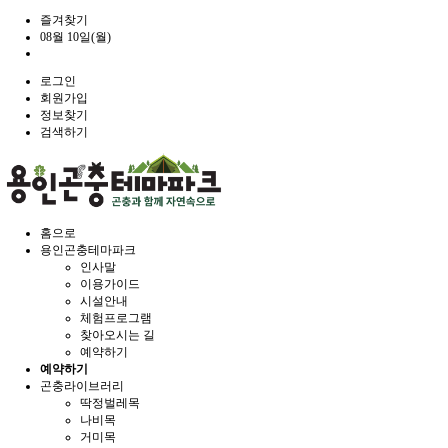
즐겨찾기
08월 10일(월)
로그인
회원가입
정보찾기
검색하기
홈으로
용인곤충테마파크
인사말
이용가이드
시설안내
체험프로그램
찾아오시는 길
예약하기
예약하기
곤충라이브러리
딱정벌레목
나비목
거미목