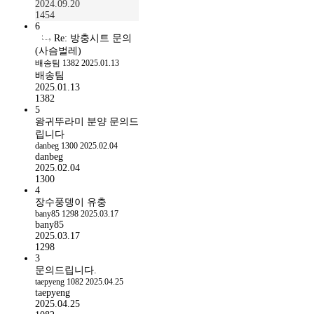
2024.09.20
환
1454
경
6
친
Re: 방충시트 문의
화
(사슴벌레)
적
배송팀
1382
2025.01.13
인
배송팀
솔
2025.01.13
루
1382
5
션
왕귀뚜라미 분양 문의드
시
립니다
세
danbeg
1300
2025.02.04
이
danbeg
도
2025.02.04
스
1300
팟
4
커
장수풍뎅이 유충
버
bany85
1298
2025.03.17
파
bany85
2025.03.17
운
1298
데
3
이
문의드립니다.
션
taepyeng
1082
2025.04.25
20g
taepyeng
세
2025.04.25
일