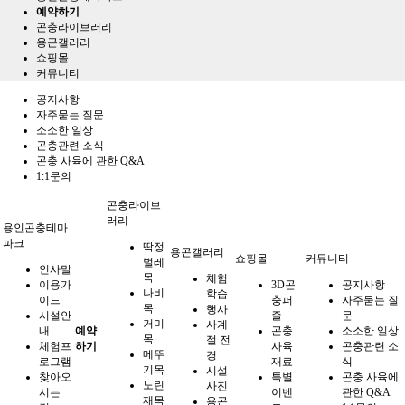
예약하기
곤충라이브러리
용곤갤러리
쇼핑몰
커뮤니티
공지사항
자주묻는 질문
소소한 일상
곤충관련 소식
곤충 사육에 관한 Q&A
1:1문의
곤충라이브
러리
용인곤충테마
파크
딱정
용곤갤러리
쇼핑몰
커뮤니티
벌레
인사말
목
체험
이용가
3D곤
공지사항
나비
학습
이드
충퍼
자주묻는 질
목
행사
시설안
즐
문
거미
사계
내
예약
곤충
소소한 일상
목
절 전
체험프
하기
사육
곤충관련 소
메뚜
경
로그램
재료
식
기목
시설
찾아오
특별
곤충 사육에
노린
사진
시는
이벤
관한 Q&A
재목
용곤