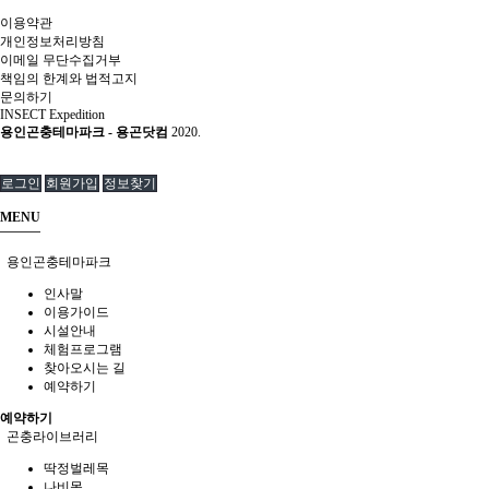
이
이용약관
번
개인정보처리방침
기
이메일 무단수집거부
회
책임의 한계와 법적고지
놓
문의하기
치
INSECT Expedition
용인곤충테마파크 - 용곤닷컴
지
2020.
마
세
로그인
회원가입
정보찾기
요
홈
MENU
페
이
용인곤충테마파크
지
제
인사말
작
이용가이드
고
시설안내
급
체험프로그램
스
찾아오시는 길
예약하기
러
운
예약하기
디
곤충라이브러리
즈
니
딱정벌레목
토
나비목