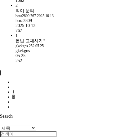
1082
중
2
독
먹이 문의
특
bora2809
767
2025.10.13
bora2809
한
2025.10.13
토
767
소
1
웅
톱밥 교체시기?..
살
gkekgns
252
05.25
리
gkekgns
실
05.25
산
252
18000ppm
폼
클
렌
징
1
약
2
얄
칼
리
성
Search
클
린
저
여