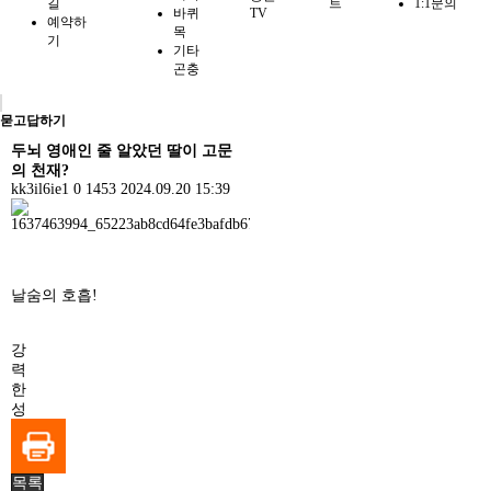
길
트
1:1문의
바퀴
TV
예약하
목
기
기타
곤충
묻고답하기
두뇌 영애인 줄 알았던 딸이 고문
의 천재?
kk3il6ie1
0
1453
2024.09.20 15:39
날숨의 호흡!
강
력
한
성
능
과
안
목록
정