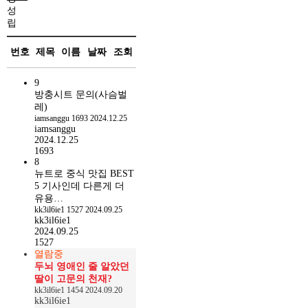
성
립
힙
롱
번호
제목
이름
날짜
조회
래
스
9
팅
방충시트 문의(사슴벌
립
레)
매
iamsanggu
1693
2024.12.25
트
iamsanggu
6
2024.12.25
g
1693
지
8
속
뉴트로 중식 맛집 BEST
적
5 기사인데 다른게 더
인
유용…
관
kk3il6ie1
1527
2024.09.25
심
kk3il6ie1
고
2024.09.25
1527
객
열람중
만
두뇌 영애인 줄 알았던
족
딸이 고문의 천재?
최
kk3il6ie1
1454
2024.09.20
우
kk3il6ie1
선